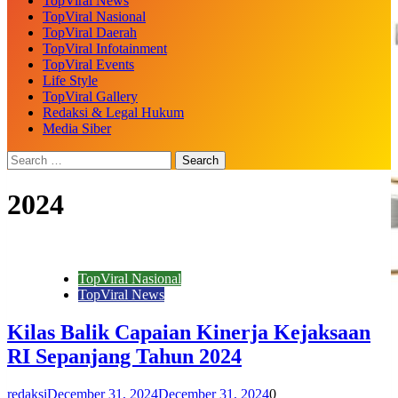
TopViral News
TopViral Nasional
TopViral Daerah
TopViral Infotainment
TopViral Events
Life Style
TopViral Gallery
Redaksi & Legal Hukum
Media Siber
2024
TopViral Nasional
TopViral News
Kilas Balik Capaian Kinerja Kejaksaan
RI Sepanjang Tahun 2024
redaksi
December 31, 2024
December 31, 2024
0