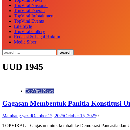
TopViral News
TopViral Nasional
TopViral Daerah
TopViral Infotainment
TopViral Events
Life Style
TopViral Gallery
Redaksi & Legal Hukum
Media Siber
UUD 1945
TopViral News
Gagasan Membentuk Panitia Konstitusi 
Mambang yazid
October 15, 2025
October 15, 2025
0
TOPVIRAL – Gagasan untuk kembali ke Demokrasi Pancasila dan U