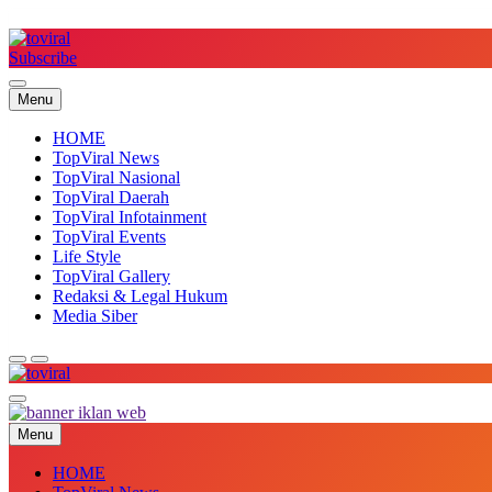
Skip
to
content
Subscribe
Top Viral
Menu
HOME
TopViral News
TopViral Nasional
TopViral Daerah
TopViral Infotainment
TopViral Events
Life Style
TopViral Gallery
Redaksi & Legal Hukum
Media Siber
Top Viral
Menu
HOME