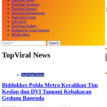
TopViral News
TopViral Nasional
TopViral Daerah
TopViral Infotainment
TopViral Events
Life Style
TopViral Gallery
Redaksi & Legal Hukum
Media Siber
TopViral News
TopViral News
Biddokkes Polda Metro Kerahkan Tim
Keslap dan DVI Tangani Kebakaran
Gedung Bapenda