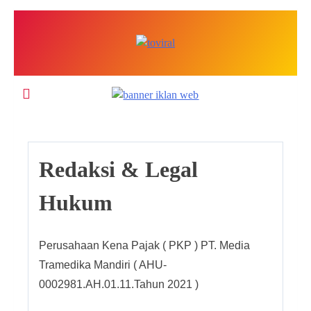
Skip
to
content
Top Viral
Redaksi & Legal
Hukum
Perusahaan Kena Pajak ( PKP ) PT. Media
Tramedika Mandiri ( AHU-
0002981.AH.01.11.Tahun 2021 )