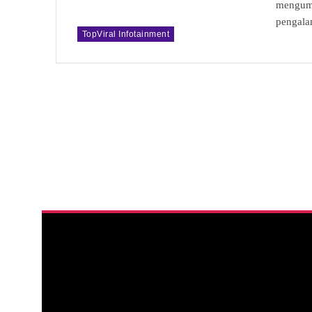
mengumu
pengal
TopViral Infotainment