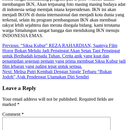
membangun IKN, Akan terpasang foto masing masing budaya adat
di indonesia setiap memijak istana kepresidenan. IKN ini akan
menjadi IKON di dunia internasional dan menjadi kota dunia yang
terkenal, selain itu program pembangunan IKN akan membuat
rakyat lebih sejahtera dan merata disegala bidang. kami terutama
warga Simalungun sangat bangga dan mendukung IKN menuju
INDONESIA EMAS.
Post
Previous:
“Siksa Kubur” REZA RAHARDIAN, Saatnya Film
Horor Bukan Melulu Jadi Pengingat Akan Setan Tapi Pengingat
navigation
untuk Beribadah kepada Tuhan. Cerita apik yang kuat dan
penampilan segenap pemain yang prima membuat Siksa Kubur jadi
film lebaran yang paling tepat untuk semua.
Next:
Melisa Putri Kembali Dengan Single Terbaru “Bukan
Jodoh”,Ajak Pendengar Utamakan Diri Sendiri
Leave a Reply
Your email address will not be published.
Required fields are
marked
*
Comment
*