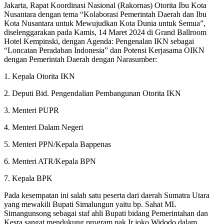
Jakarta, Rapat Koordinasi Nasional (Rakornas) Otorita Ibu Kota
Nusantara dengan tema “Kolaborasi Pemerintah Daerah dan Ibu
Kota Nusantara untuk Mewujudkan Kota Dunia untuk Semua”,
diselenggarakan pada Kamis, 14 Maret 2024 di Grand Ballroom
Hotel Kempinski, dengan Agenda: Pengenalan IKN sebagai
“Loncatan Peradaban Indonesia” dan Potensi Kerjasama OIKN
dengan Pemerintah Daerah dengan Narasumber:
1. Kepala Otorita IKN
2. Deputi Bid. Pengendalian Pembangunan Otorita IKN
3. Menteri PUPR
4. Menteri Dalam Negeri
5. Menteri PPN/Kepala Bappenas
6. Menteri ATR/Kepala BPN
7. Kepala BPK
Pada kesempatan ini salah satu peserta dari daerah Sumatra Utara
yang mewakili Bupati Simalungun yaitu bp. Sahat ML
Simangunsong sebagai staf ahli Bupati bidang Pemerintahan dan
Kesra sangat mendukung program pak Ir joko Widodo dalam