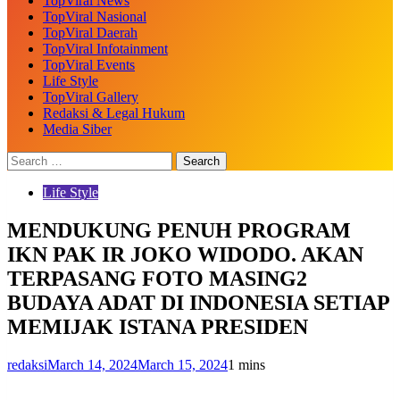
TopViral News
TopViral Nasional
TopViral Daerah
TopViral Infotainment
TopViral Events
Life Style
TopViral Gallery
Redaksi & Legal Hukum
Media Siber
Life Style
MENDUKUNG PENUH PROGRAM
IKN PAK IR JOKO WIDODO. AKAN
TERPASANG FOTO MASING2
BUDAYA ADAT DI INDONESIA SETIAP
MEMIJAK ISTANA PRESIDEN
redaksi
March 14, 2024
March 15, 2024
1 mins