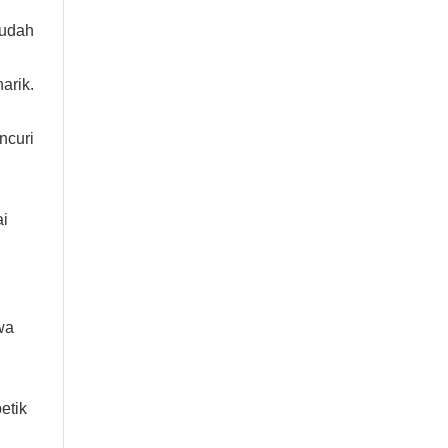
sudah
arik.
ncuri
ai
wa
etik