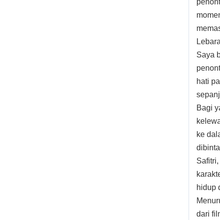
penont
momen 
memasu
Lebara
Saya b
penont
hati p
sepanj
Bagi y
kelewa
ke dala
dibinta
Safitr
karakte
hidup 
Menuru
dari fi