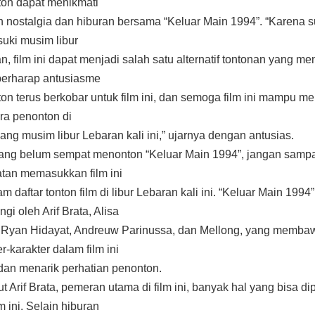
on dapat menikmati
nostalgia dan hiburan bersama “Keluar Main 1994”. “Karena 
ki musim libur
n, film ini dapat menjadi salah satu alternatif tontonan yang men
erharap antusiasme
on terus berkobar untuk film ini, dan semoga film ini mampu me
ara penonton di
ang musim libur Lebaran kali ini,” ujarnya dengan antusias.
ang belum sempat menonton “Keluar Main 1994”, jangan samp
tan memasukkan film ini
m daftar tonton film di libur Lebaran kali ini. “Keluar Main 1994”
ngi oleh Arif Brata, Alisa
i, Ryan Hidayat, Andreuw Parinussa, dan Mellong, yang memba
r-karakter dalam film ini
dan menarik perhatian penonton.
t Arif Brata, pemeran utama di film ini, banyak hal yang bisa dip
lm ini. Selain hiburan