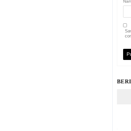
Na
Sav
co
BER