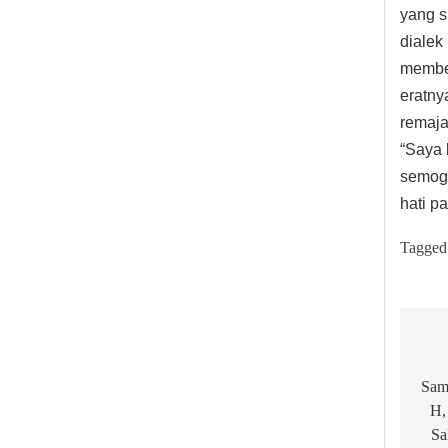
yang s
dialek
member
eratny
remaja
“Saya 
semoga
hati p
Tagged
Po
na
Sam
H,
Sa