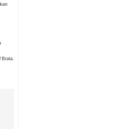
akan
n
 Brata.
”
n