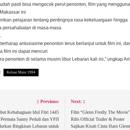
udah pasti bisa mengocok perut penonton, film yang menggun
 Makassar ini
ikan pelajaran tentang pentingnya rasa kekeluargaan hingga
a persahabatan di masa-masa
.
berharap antusiasme penonton terus berlanjut untuk film ini, da
 film ini dapat mencuri
ara penonton di selama musim libur Lebaran kali ini,” ungkap Arif
:
Keluar Main 1994
Previous:
Next:
st
vigation
but Kebahagiaan Idul Fitri 1445
Film “Glenn Fredly The Movie
 Permata Sanny Peduli dan YPJI
Rilis Official Trailer & Poster
lurkan Bingkisan Lebaran untuk
Sajikan Kisah Cinta Haru Glen