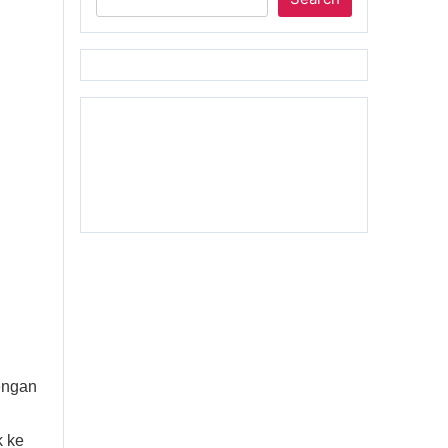
engan
k ke