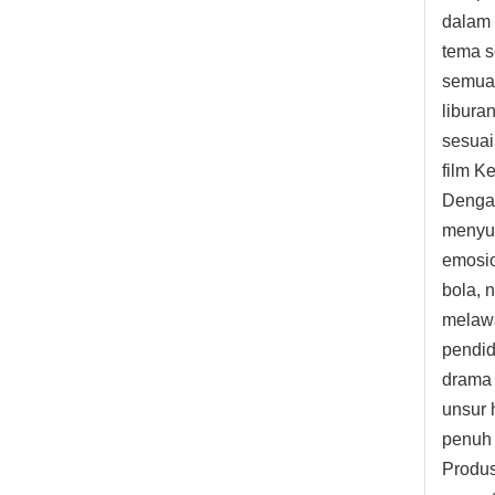
dalam 
tema s
semua 
libura
sesuai
film K
Dengan
menyu
emosio
bola, 
melawa
pendid
drama 
unsur 
penuh 
Produs