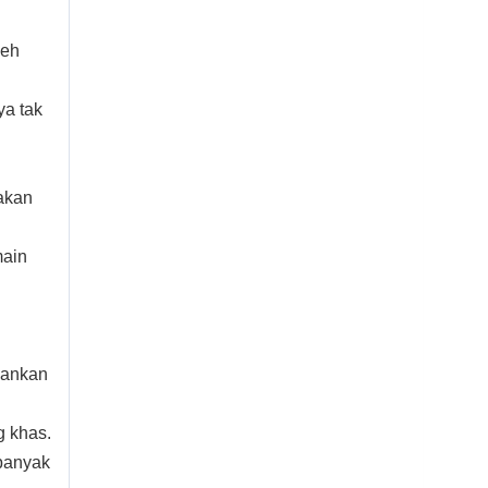
leh
ya tak
akan
main
hankan
g khas.
 banyak