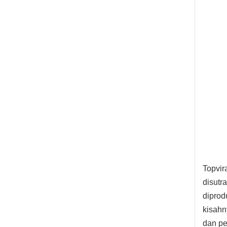
Topvir
disutr
diprod
kisahn
dan pe