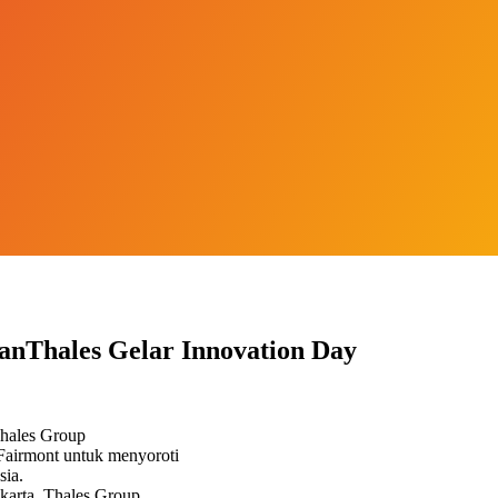
 danThales Gelar Innovation Day
Thales Group
 Fairmont untuk menyoroti
sia.
akarta, Thales Group