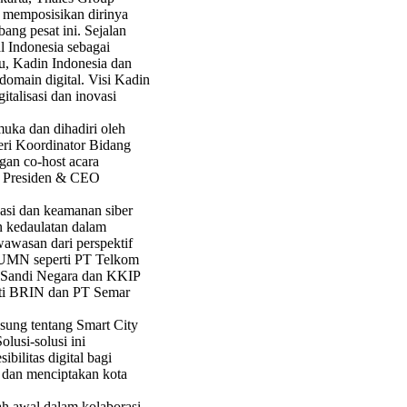
n memposisikan dirinya
ang pesat ini. Sejalan
l Indonesia sebagai
tu, Kadin Indonesia dan
domain digital. Visi Kadin
italisasi dan inovasi
muka dan dihadiri oleh
teri Koordinator Bidang
an co-host acara
e, Presiden & CEO
asi dan keamanan siber
n kedaulatan dalam
wawasan dari perspektif
 BUMN seperti PT Telkom
n Sandi Negara dan KKIP
erti BRIN dan PT Semar
gsung tentang Smart City
olusi-solusi ini
ilitas digital bagi
 dan menciptakan kota
h awal dalam kolaborasi