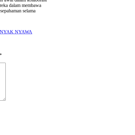
 mereka dalam membawa
esepahaman selama
ANYAK NYAWA
*