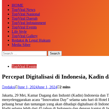
HOME
TopViral News
TopViral Nasional
TopViral Daerah
TopViral Infotainment
TopViral Events
Life Style
TopViral Gallery
Redaksi & Legal Hukum
Media Siber
TopViral Events
Percepat Digitalisasi di Indonesia, Kadin
redaksi
June 1, 2024
June 1, 2024
2 mins
Jakarta, 29 Mei, Kamar Dagang dan Industri (Kadin) Indonesia dan 
menyelenggarakan acara “Innovation Day” selama satu hari di Hotel
peluang besar dan tantangan yang akan dihadapi digitalisasi di Indone
Hadir selama lebih dari 45 tahun di Indonesia dan dengan kantor di J