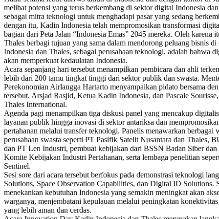
melihat potensi yang terus berkembang di sektor digital Indonesia da
sebagai mitra teknologi untuk menghadapi pasar yang sedang berkemb
dengan itu, Kadin Indonesia telah mempromosikan transformasi digita
bagian dari Peta Jalan “Indonesia Emas” 2045 mereka. Oleh karena i
Thales berbagi tujuan yang sama dalam mendorong peluang bisnis di 
Indonesia dan Thales, sebagai perusahaan teknologi, adalah bahwa dig
akan memperkuat kedaulatan Indonesia.
Acara sepanjang hari tersebut menampilkan pembicara dan ahli terke
lebih dari 200 tamu tingkat tinggi dari sektor publik dan swasta. Men
Perekonomian Airlangga Hartarto menyampaikan pidato bersama deng
tersebut, Arsjad Rasjid, Ketua Kadin Indonesia, dan Pascale Souriss
Thales International.
Agenda pagi menampilkan tiga diskusi panel yang mencakup digitalis
layanan publik hingga inovasi di sektor antariksa dan mempromosika
pertahanan melalui transfer teknologi. Panelis menawarkan berbagai 
perusahaan swasta seperti PT Pasifik Satelit Nusantara dan Thales,
dan PT Len Industri, pembuat kebijakan dari BSSN Badan Siber da
Komite Kebijakan Industri Pertahanan, serta lembaga penelitian sep
Sentinel.
Sesi sore dari acara tersebut berfokus pada demonstrasi teknologi lan
Solutions, Space Observation Capabilities, dan Digital ID Solutions. S
menekankan kebutuhan Indonesia yang semakin meningkat akan aksesib
warganya, menjembatani kepulauan melalui peningkatan konektivitas
yang lebih aman dan cerdas.
Acara Innovation Day Kadin Indonesia dan Thales merupakan langka