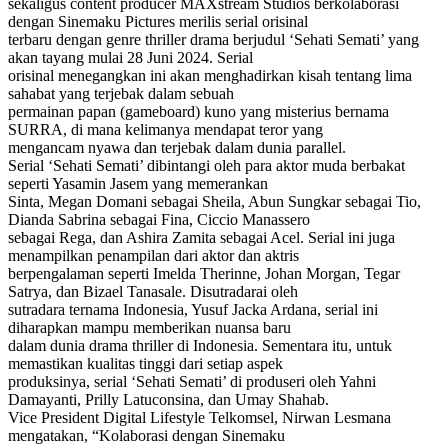
sekaligus content producer MAXstream Studios berkolaborasi
dengan Sinemaku Pictures merilis serial orisinal
terbaru dengan genre thriller drama berjudul ‘Sehati Semati’ yang
akan tayang mulai 28 Juni 2024. Serial
orisinal menegangkan ini akan menghadirkan kisah tentang lima
sahabat yang terjebak dalam sebuah
permainan papan (gameboard) kuno yang misterius bernama
SURRA, di mana kelimanya mendapat teror yang
mengancam nyawa dan terjebak dalam dunia parallel.
Serial ‘Sehati Semati’ dibintangi oleh para aktor muda berbakat
seperti Yasamin Jasem yang memerankan
Sinta, Megan Domani sebagai Sheila, Abun Sungkar sebagai Tio,
Dianda Sabrina sebagai Fina, Ciccio Manassero
sebagai Rega, dan Ashira Zamita sebagai Acel. Serial ini juga
menampilkan penampilan dari aktor dan aktris
berpengalaman seperti Imelda Therinne, Johan Morgan, Tegar
Satrya, dan Bizael Tanasale. Disutradarai oleh
sutradara ternama Indonesia, Yusuf Jacka Ardana, serial ini
diharapkan mampu memberikan nuansa baru
dalam dunia drama thriller di Indonesia. Sementara itu, untuk
memastikan kualitas tinggi dari setiap aspek
produksinya, serial ‘Sehati Semati’ di produseri oleh Yahni
Damayanti, Prilly Latuconsina, dan Umay Shahab.
Vice President Digital Lifestyle Telkomsel, Nirwan Lesmana
mengatakan, “Kolaborasi dengan Sinemaku