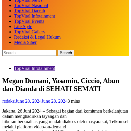
TopViral News
TopViral Nasional
TopViral Daerah
TopViral Infotainment
TopViral Events
Life Style
TopViral Gallery
Redaksi & Legal Hukum
Media Siber
TopViral Infotainment
Megan Domani, Yasamin, Ciccio, Abun
dan Dianda di SEHATI SEMATI
redaksi
June 28, 2024
June 28, 2024
3 mins
Jakarta, 26 Juni 2024 – Sebagai bagian dari komitmen berkelanjutan
dalam menghadirkan tayangan dan
hiburan berkualitas yang mudah diakses oleh masyarakat, Telkomsel
melalui platform video-on-demand