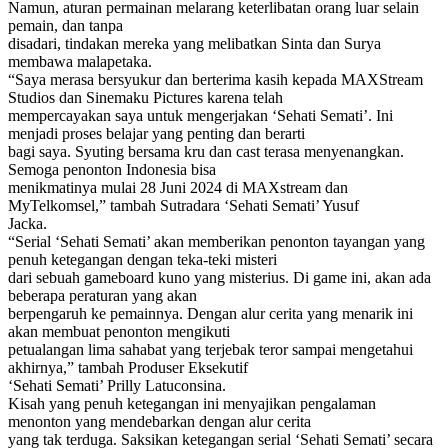
Namun, aturan permainan melarang keterlibatan orang luar selain
pemain, dan tanpa
disadari, tindakan mereka yang melibatkan Sinta dan Surya
membawa malapetaka.
“Saya merasa bersyukur dan berterima kasih kepada MAXStream
Studios dan Sinemaku Pictures karena telah
mempercayakan saya untuk mengerjakan ‘Sehati Semati’. Ini
menjadi proses belajar yang penting dan berarti
bagi saya. Syuting bersama kru dan cast terasa menyenangkan.
Semoga penonton Indonesia bisa
menikmatinya mulai 28 Juni 2024 di MAXstream dan
MyTelkomsel,” tambah Sutradara ‘Sehati Semati’ Yusuf
Jacka.
“Serial ‘Sehati Semati’ akan memberikan penonton tayangan yang
penuh ketegangan dengan teka-teki misteri
dari sebuah gameboard kuno yang misterius. Di game ini, akan ada
beberapa peraturan yang akan
berpengaruh ke pemainnya. Dengan alur cerita yang menarik ini
akan membuat penonton mengikuti
petualangan lima sahabat yang terjebak teror sampai mengetahui
akhirnya,” tambah Produser Eksekutif
‘Sehati Semati’ Prilly Latuconsina.
Kisah yang penuh ketegangan ini menyajikan pengalaman
menonton yang mendebarkan dengan alur cerita
yang tak terduga. Saksikan ketegangan serial ‘Sehati Semati’ secara