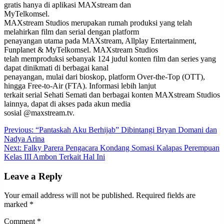
gratis hanya di aplikasi MAXstream dan
MyTelkomsel.
MAXstream Studios merupakan rumah produksi yang telah
melahirkan film dan serial dengan platform
penayangan utama pada MAXstream, Allplay Entertainment,
Funplanet & MyTelkomsel. MAXstream Studios
telah memproduksi sebanyak 124 judul konten film dan series yang
dapat dinikmati di berbagai kanal
penayangan, mulai dari bioskop, platform Over-the-Top (OTT),
hingga Free-to-Air (FTA). Informasi lebih lanjut
terkait serial Sehati Semati dan berbagai konten MAXstream Studios
lainnya, dapat di akses pada akun media
sosial @maxstream.tv.
Post
Previous:
“Pantaskah Aku Berhijab” Dibintangi Bryan Domani dan
Nadya Arina
navigation
Next:
Falky Parera Pengacara Kondang Somasi Kalapas Perempuan
Kelas III Ambon Terkait Hal Ini
Leave a Reply
Your email address will not be published.
Required fields are
marked
*
Comment
*