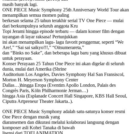
masih banyak lagi.
ONE PIECE Music Symphony 25th Anniversary World Tour akan
menampilkan semua momen paling
berkesan selama 25 tahun terakhir serial TV One Piece — mulai
dari berkumpulnya seluruh anggota Kru
Topi Jerami hingga episode terbaru — dalam konser film dengan
tayangan di layar raksasa! Pertunjukkan
ini akan menampilkan lagu- lagu favorit penggemar, seperti “We
Are!,” “Sai sai saikyo!!!,” “Oitsumerareta,”
dan “Binks no Sake”, dan beberapa lagu baru yang khusus dibuat
untuk perayaan.
Konser Perayaan 25 Tahun One Piece ini akan digelar di seluruh
dunia, mulai dari Amerika (Shrine
Auditorium Los Angeles, Davies Symphony Hal San Fransiscol,
Morton H. Meyerson Symphony Center
Dallas…)hingga Eropa (Eventim Apollo London, Palais des
Congrès Paris, Köln Philharmonie Jerman…)
hingga Asia (Esplanade Concert Hall Singapore, KBS Hall Seoul,
Ciputra Artpreneur Theater Jakarta..).
ONE PIECE Music Symphony adalah satu-satunya konser resmi
One Piece dengan musik yang
diaransemen dan dikurasi melalui kolaborasi langsung dengan
komposer asli Kohei Tanaka di bawah
lisensi dari TOEI ANIMATION.