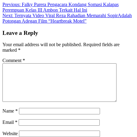
Post
Previous:
Falky Parera Pengacara Kondang Somasi Kalapas
Perempuan Kelas III Ambon Terkait Hal Ini
navigation
Next:
Ternyata Video Viral Reza Rahadian Memarahi SopirAdalah
Potongan Adegan Film “Heartbreak Motel”
Leave a Reply
Your email address will not be published.
Required fields are
marked
*
Comment
*
Name
*
Email
*
Website