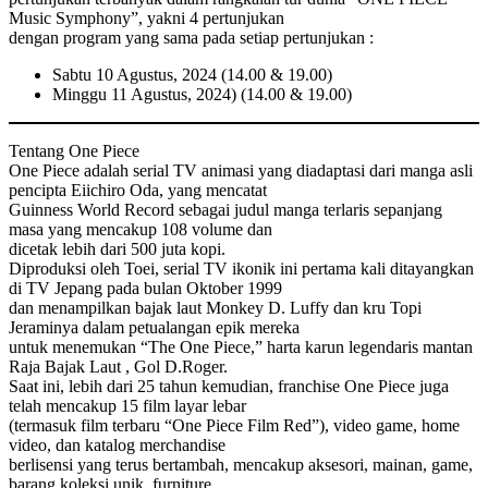
Music Symphony”, yakni 4 pertunjukan
dengan program yang sama pada setiap pertunjukan :
Sabtu 10 Agustus, 2024 (14.00 & 19.00)
Minggu 11 Agustus, 2024) (14.00 & 19.00)
Tentang One Piece
One Piece adalah serial TV animasi yang diadaptasi dari manga asli
pencipta Eiichiro Oda, yang mencatat
Guinness World Record sebagai judul manga terlaris sepanjang
masa yang mencakup 108 volume dan
dicetak lebih dari 500 juta kopi.
Diproduksi oleh Toei, serial TV ikonik ini pertama kali ditayangkan
di TV Jepang pada bulan Oktober 1999
dan menampilkan bajak laut Monkey D. Luffy dan kru Topi
Jeraminya dalam petualangan epik mereka
untuk menemukan “The One Piece,” harta karun legendaris mantan
Raja Bajak Laut , Gol D.Roger.
Saat ini, lebih dari 25 tahun kemudian, franchise One Piece juga
telah mencakup 15 film layar lebar
(termasuk film terbaru “One Piece Film Red”), video game, home
video, dan katalog merchandise
berlisensi yang terus bertambah, mencakup aksesori, mainan, game,
barang koleksi unik, furniture,