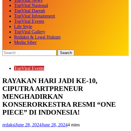
TopViral News
TopViral Nasional
TopViral Daerah
TopViral Infotainment
TopViral Events
Life Style
TopViral Gallery
Redaksi & Legal Hukum
Media Siber
TopViral Events
RAYAKAN HARI JADI KE-10,
CIPUTRA ARTPRENEUR
MENGHADIRKAN
KONSERORKESTRA RESMI “ONE
PIECE” DI INDONESIA!
redaksi
June 28, 2024
June 28, 2024
4 mins