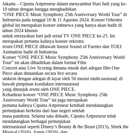
Jakarta – Ciputra Artpreneur dalam menyambut Hari Jadi yang ke-
10 tahun dengan bangga menghadirkan
“ONE PIECE Music Symphony 25th Anniversary World Tour” di
Indonesia pada tanggal 10 & 11 Agustus 2024. Konser Orkestra
global ini merupakan konser istimewa yang hanya akan hadir di
tahun 2024 khusus
untuk merayakan hari jadi serial TV ONE PIECE ke-25. Ini
merupakan pertama kalinya konser orkestra
resmi ONE PIECE dibawah lisensi Sound of Faeries dan TOEI
Animation hadir di Indonesia.
Konser “ONE PIECE Music Symphony 25th Anniversary World
Tour” ini akan dihadirkan dalam format Film
Concert atau Live Scoring dimana musik dari adegan film One
Piece akan dimainkan secara live secara
sinkron dengan adegan di layar oleh 50 musisi multi-nasional, di
bawah pimpinan konduktor internasional
yang ditunjuk resmi oleh ONE PIECE.
Kehadiran konser “ONE PIECE Music Symphony 25th
Anniversary World Tour” ini juga merupakan
pertama kalinya Ciputra Artpreneur kembali mendatangkan
pertunjukan berkelas dari luar negeri setelah
masa pandemi. Selama satu dekade, Ciputra Artpreneur telah
mendatangkan berbagai pertunjukan
internasional seperti Disney’s Beauty & the Beast (2015), Shrek the
Musical (2016), Annie (2016), dan