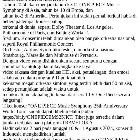
Tahun 2024 akan menjadi tahun ke-11 ONE PIECE Music
Symphony di Asia, tahun ke-10 di Eropa, dan
tahun ke-2 di Amerika. Pertunjukan ini sudah pernah terjual habis di
beberapa tempat konser paling
terkenal di dunia, seperti Dolby Theater di Los Angeles,
Philharmonie di Paris, dan Beijing Worker’s
Stadium. Konser ini telah dimainkan oleh banyak orkestra nasional,
seperti Royal Philharmonic Concert
Orchestra, Aarhus Symfoniorkester, dan orkestra nasional
Strasbourg, Marseille dan Mulhouse di Perancis.
Dengan video yang disinkronkan secara sempurna dengan
soundtrack antologi dan ditayangkan ke layar
video raksasa dengan kualitas HD, aksi, petualangan, dan emosi
selalu ada dalam program! Diperkuat oleh
kekuatan megah orkestra simfoni yang terdiri lebih dari 50 musisi,
setiap pertunjukan adalah waktu untuk
menikmati musik paling terkenal dari serial TV One Piece secara
langsung!
Tiket konser “ONE PIECE Music Symphony 25th Anniversary
World Tour” sudah dapat dibeli melalui tautan
https://bit.ly/ONEPIECEMS25JKT. Tiket juga tersedia dalam
jumlah terbatas pada platform TRAVELOKA.
Hadir selama 2 hari pada tanggal 10 & 11 Agustus 2024, konser di
Indonesia menghadirkan jumlah
pertunjukan terbanyak dalam rangkaian tur dunia “ONE PIECE