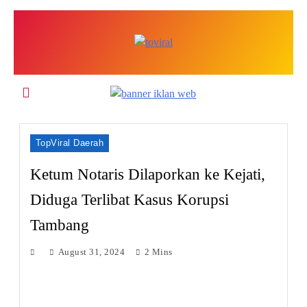
Skip
to
content
Top Viral
TopViral Daerah
Ketum Notaris Dilaporkan ke Kejati,
Diduga Terlibat Kasus Korupsi
Tambang
August 31, 2024
2 Mins