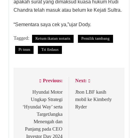
apakah surat yang dimaksud kuasa hukum Rudi
Chandra telah masuk atau belum ke Kejati Sultra.
“Sementara saya cek ya,”ujar Dody.
Tagged:
Ketum ikatan notaris
Pemilik tambang
Pt tmm
Tri firdaus
Previous:
Next:
Post
navigation
Hyundai Motor
Jhon LBF kasih
Ungkap Strategi
mobil ke Kimberly
‘Hyundai Way’ serta
Ryder
TargetJangka
Menengah dan
Panjang pada CEO
Investor Day 2024