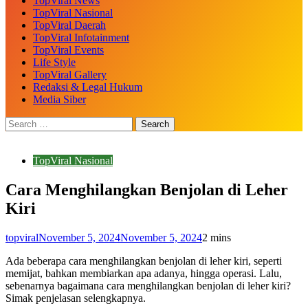
TopViral News
TopViral Nasional
TopViral Daerah
TopViral Infotainment
TopViral Events
Life Style
TopViral Gallery
Redaksi & Legal Hukum
Media Siber
TopViral Nasional
Cara Menghilangkan Benjolan di Leher
Kiri
topviral
November 5, 2024
November 5, 2024
2 mins
Ada beberapa cara menghilangkan benjolan di leher kiri, seperti
memijat, bahkan membiarkan apa adanya, hingga operasi. Lalu,
sebenarnya bagaimana cara menghilangkan benjolan di leher kiri?
Simak penjelasan selengkapnya.