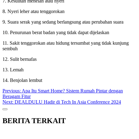
7. Kesulitan menelan atau nyeri
8. Nyeri leher atau tenggorokan
9. Suara serak yang sedang berlangsung atau perubahan suara
10. Penurunan berat badan yang tidak dapat dijelaskan
11. Sakit tenggorokan atau hidung tersumbat yang tidak kunjung
sembuh
12. Sulit bernafas
13. Lemah
14. Benjolan lembut
Post
Previous:
Apa Itu Smart Home? Sistem Rumah Pintar dengan
Beragam Fitur
navigation
Next:
DEALDULU Hadir di Tech In Asia Conference 2024
BERITA TERKAIT