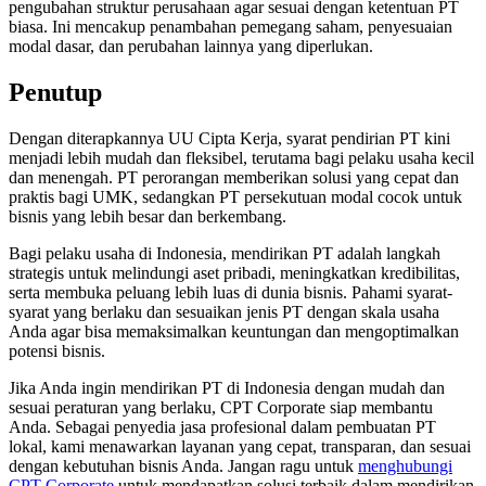
pengubahan struktur perusahaan agar sesuai dengan ketentuan PT
biasa. Ini mencakup penambahan pemegang saham, penyesuaian
modal dasar, dan perubahan lainnya yang diperlukan.
Penutup
Dengan diterapkannya UU Cipta Kerja, syarat pendirian PT kini
menjadi lebih mudah dan fleksibel, terutama bagi pelaku usaha kecil
dan menengah. PT perorangan memberikan solusi yang cepat dan
praktis bagi UMK, sedangkan PT persekutuan modal cocok untuk
bisnis yang lebih besar dan berkembang.
Bagi pelaku usaha di Indonesia, mendirikan PT adalah langkah
strategis untuk melindungi aset pribadi, meningkatkan kredibilitas,
serta membuka peluang lebih luas di dunia bisnis. Pahami syarat-
syarat yang berlaku dan sesuaikan jenis PT dengan skala usaha
Anda agar bisa memaksimalkan keuntungan dan mengoptimalkan
potensi bisnis.
Jika Anda ingin mendirikan PT di Indonesia dengan mudah dan
sesuai peraturan yang berlaku, CPT Corporate siap membantu
Anda. Sebagai penyedia jasa profesional dalam pembuatan PT
lokal, kami menawarkan layanan yang cepat, transparan, dan sesuai
dengan kebutuhan bisnis Anda. Jangan ragu untuk
menghubungi
CPT Corporate
untuk mendapatkan solusi terbaik dalam mendirikan