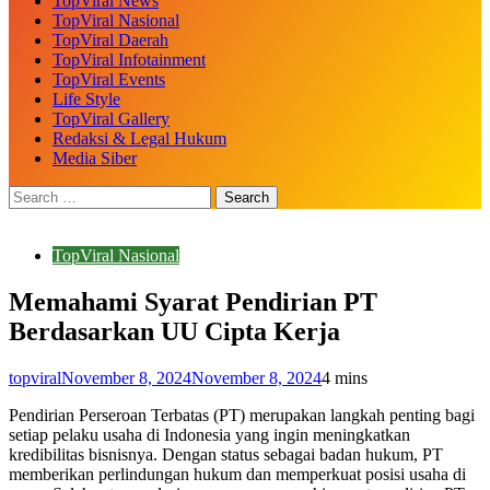
TopViral News
TopViral Nasional
TopViral Daerah
TopViral Infotainment
TopViral Events
Life Style
TopViral Gallery
Redaksi & Legal Hukum
Media Siber
TopViral Nasional
Memahami Syarat Pendirian PT
Berdasarkan UU Cipta Kerja
topviral
November 8, 2024
November 8, 2024
4 mins
Pendirian Perseroan Terbatas (PT) merupakan langkah penting bagi
setiap pelaku usaha di Indonesia yang ingin meningkatkan
kredibilitas bisnisnya. Dengan status sebagai badan hukum, PT
memberikan perlindungan hukum dan memperkuat posisi usaha di