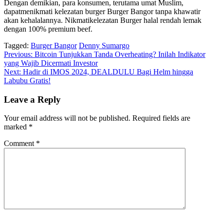
Dengan demikian, para konsumen, terutama umat Muslim,
dapatmenikmati kelezatan burger Burger Bangor tanpa khawatir
akan kehalalannya. Nikmatikelezatan Burger halal rendah lemak
dengan 100% premium beef.
Tagged:
Burger Bangor
Denny Sumargo
Post
Previous:
Bitcoin Tunjukkan Tanda Overheating? Inilah Indikator
yang Wajib Dicermati Investor
navigation
Next:
Hadir di IMOS 2024, DEALDULU Bagi Helm hingga
Labubu Gratis!
Leave a Reply
Your email address will not be published.
Required fields are
marked
*
Comment
*