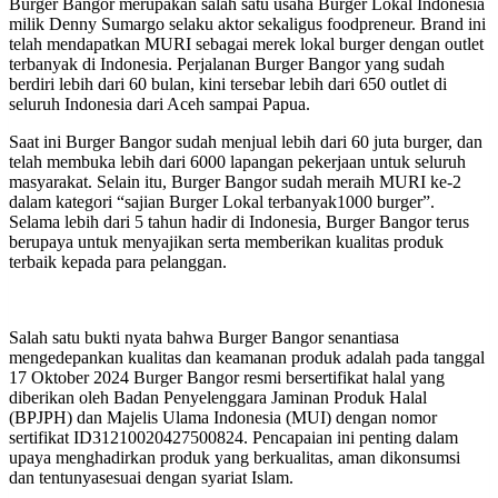
Burger Bangor merupakan salah satu usaha Burger Lokal Indonesia
milik Denny Sumargo selaku aktor sekaligus foodpreneur. Brand ini
telah mendapatkan MURI sebagai merek lokal burger dengan outlet
terbanyak di Indonesia. Perjalanan Burger Bangor yang sudah
berdiri lebih dari 60 bulan, kini tersebar lebih dari 650 outlet di
seluruh Indonesia dari Aceh sampai Papua.
Saat ini Burger Bangor sudah menjual lebih dari 60 juta burger, dan
telah membuka lebih dari 6000 lapangan pekerjaan untuk seluruh
masyarakat. Selain itu, Burger Bangor sudah meraih MURI ke-2
dalam kategori “sajian Burger Lokal terbanyak1000 burger”.
Selama lebih dari 5 tahun hadir di Indonesia, Burger Bangor terus
berupaya untuk menyajikan serta memberikan kualitas produk
terbaik kepada para pelanggan.
Salah satu bukti nyata bahwa Burger Bangor senantiasa
mengedepankan kualitas dan keamanan produk adalah pada tanggal
17 Oktober 2024 Burger Bangor resmi bersertifikat halal yang
diberikan oleh Badan Penyelenggara Jaminan Produk Halal
(BPJPH) dan Majelis Ulama Indonesia (MUI) dengan nomor
sertifikat ID31210020427500824. Pencapaian ini penting dalam
upaya menghadirkan produk yang berkualitas, aman dikonsumsi
dan tentunyasesuai dengan syariat Islam.