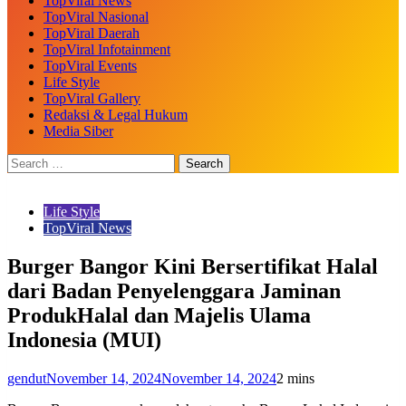
TopViral News
TopViral Nasional
TopViral Daerah
TopViral Infotainment
TopViral Events
Life Style
TopViral Gallery
Redaksi & Legal Hukum
Media Siber
Life Style
TopViral News
Burger Bangor Kini Bersertifikat Halal
dari Badan Penyelenggara Jaminan
ProdukHalal dan Majelis Ulama
Indonesia (MUI)
gendut
November 14, 2024
November 14, 2024
2 mins