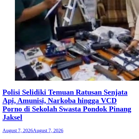
Polisi Selidiki Temuan Ratusan Senjata
Api, Amunisi, Narkoba hingga VCD
Porno di Sekolah Swasta Pondok Pinang
Jaksel
August 7, 2026
August 7, 2026