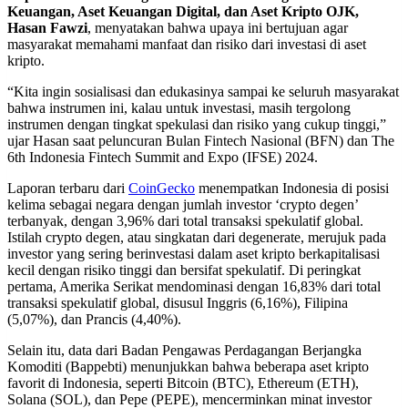
Keuangan, Aset Keuangan Digital, dan Aset Kripto OJK,
Hasan Fawzi
, menyatakan bahwa upaya ini bertujuan agar
masyarakat memahami manfaat dan risiko dari investasi di aset
kripto.
“Kita ingin sosialisasi dan edukasinya sampai ke seluruh masyarakat
bahwa instrumen ini, kalau untuk investasi, masih tergolong
instrumen dengan tingkat spekulasi dan risiko yang cukup tinggi,”
ujar Hasan saat peluncuran Bulan Fintech Nasional (BFN) dan The
6th Indonesia Fintech Summit and Expo (IFSE) 2024.
Laporan terbaru dari
CoinGecko
menempatkan Indonesia di posisi
kelima sebagai negara dengan jumlah investor ‘crypto degen’
terbanyak, dengan 3,96% dari total transaksi spekulatif global.
Istilah crypto degen, atau singkatan dari degenerate, merujuk pada
investor yang sering berinvestasi dalam aset kripto berkapitalisasi
kecil dengan risiko tinggi dan bersifat spekulatif. Di peringkat
pertama, Amerika Serikat mendominasi dengan 16,83% dari total
transaksi spekulatif global, disusul Inggris (6,16%), Filipina
(5,07%), dan Prancis (4,40%).
Selain itu, data dari Badan Pengawas Perdagangan Berjangka
Komoditi (Bappebti) menunjukkan bahwa beberapa aset kripto
favorit di Indonesia, seperti Bitcoin (BTC), Ethereum (ETH),
Solana (SOL), dan Pepe (PEPE), mencerminkan minat investor