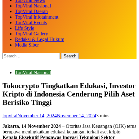
TopViral News
TopViral Nasional
TopViral Daerah
TopViral Infotainment
TopViral Events
Life Style
TopViral Gallery
Redaksi & Legal Hukum
Media Siber
TopViral Nasional
Tokocrypto Tingkatkan Edukasi, Investor
Kripto di Indonesia Cenderung Pilih Aset
Berisiko Tinggi
topviral
November 14, 2024
November 14, 2024
3 mins
Jakarta, 14 November 2024
– Otoritas Jasa Keuangan (OJK) terus
berupaya meningkatkan edukasi keuangan terkait aset kripto.
Kepala Eksekutif Pengawas Inovasi Teknologi Sektor