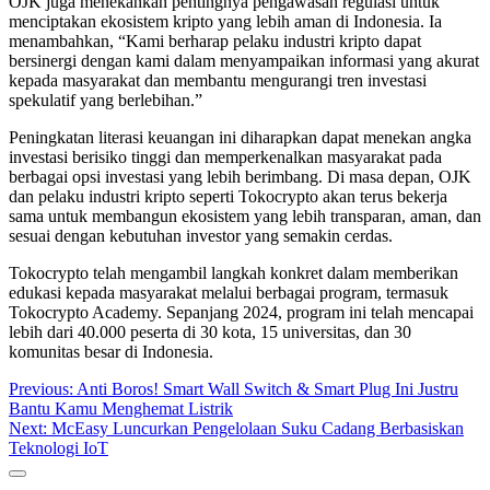
OJK juga menekankan pentingnya pengawasan regulasi untuk
menciptakan ekosistem kripto yang lebih aman di Indonesia. Ia
menambahkan, “Kami berharap pelaku industri kripto dapat
bersinergi dengan kami dalam menyampaikan informasi yang akurat
kepada masyarakat dan membantu mengurangi tren investasi
spekulatif yang berlebihan.”
Peningkatan literasi keuangan ini diharapkan dapat menekan angka
investasi berisiko tinggi dan memperkenalkan masyarakat pada
berbagai opsi investasi yang lebih berimbang. Di masa depan, OJK
dan pelaku industri kripto seperti Tokocrypto akan terus bekerja
sama untuk membangun ekosistem yang lebih transparan, aman, dan
sesuai dengan kebutuhan investor yang semakin cerdas.
Tokocrypto telah mengambil langkah konkret dalam memberikan
edukasi kepada masyarakat melalui berbagai program, termasuk
Tokocrypto Academy. Sepanjang 2024, program ini telah mencapai
lebih dari 40.000 peserta di 30 kota, 15 universitas, dan 30
komunitas besar di Indonesia.
Post
Previous:
Anti Boros! Smart Wall Switch & Smart Plug Ini Justru
Bantu Kamu Menghemat Listrik
navigation
Next:
McEasy Luncurkan Pengelolaan Suku Cadang Berbasiskan
Teknologi IoT