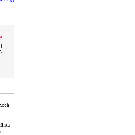
Yoona
:
I
A
Aceh
Minta
il