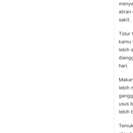
menyeb
aliran
sakit.
Tidur 
kamu 
lebih 
diang
hari.
Makan
lebih 
ganggu
usus b
lebih 
Temuka