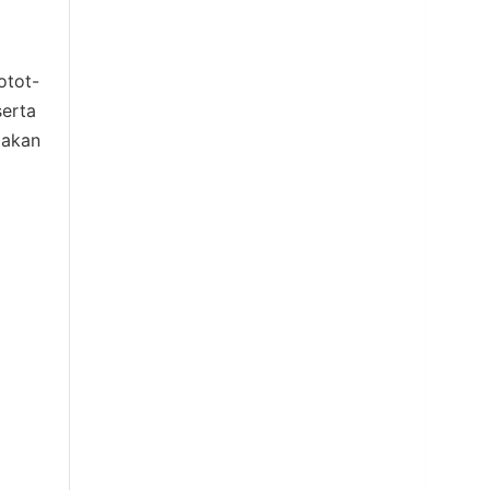
otot-
serta
 akan