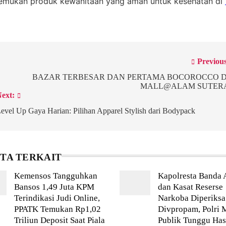
temukan produk kewanitaan yang aman untuk kesehatan di
st
Previous
vigation
BAZAR TERBESAR DAN PERTAMA BOCOROCCO D
MALL@ALAM SUTER
ext:
evel Up Gaya Harian: Pilihan Apparel Stylish dari Bodypack
ITA TERKAIT
Kemensos Tangguhkan
Kapolresta Banda 
Bansos 1,49 Juta KPM
dan Kasat Reserse
Terindikasi Judi Online,
Narkoba Diperiksa
PPATK Temukan Rp1,02
Divpropam, Polri 
Triliun Deposit Saat Piala
Publik Tunggu Has