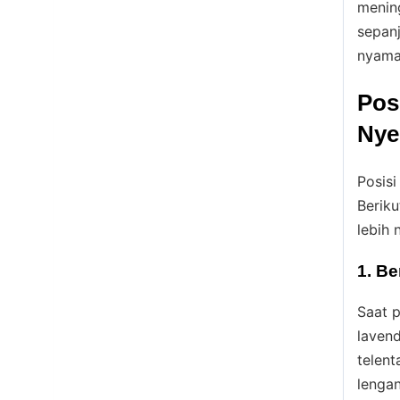
menin
sepanj
nyama
Pos
Nye
Posisi
Berik
lebih 
1. Be
Saat p
lavend
telent
lengan