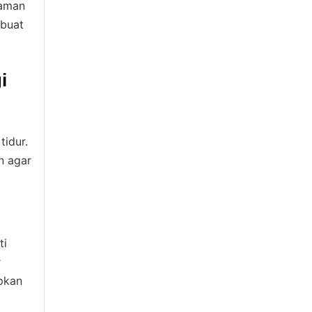
yaman
mbuat
i
tidur.
n agar
ti
r
ipkan