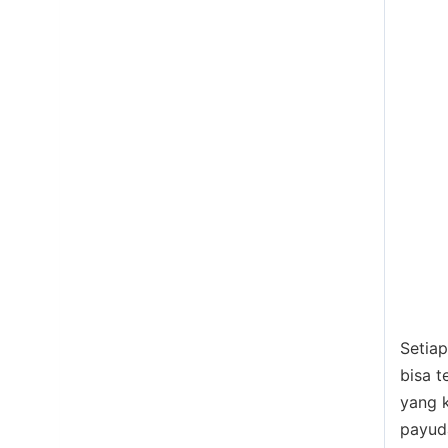
Setiap
bisa t
yang k
payuda