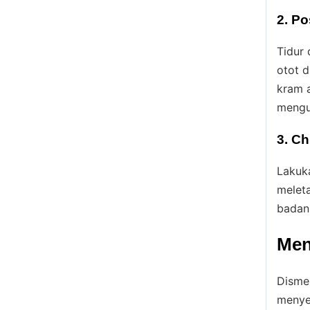
2. Po
Tidur 
otot d
kram a
mengu
3. Ch
Lakuk
meleta
badan.
Men
Disme
menyeb