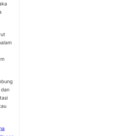
aka
a
rut
malam
am
ambung
 dan
tasi
tau
na