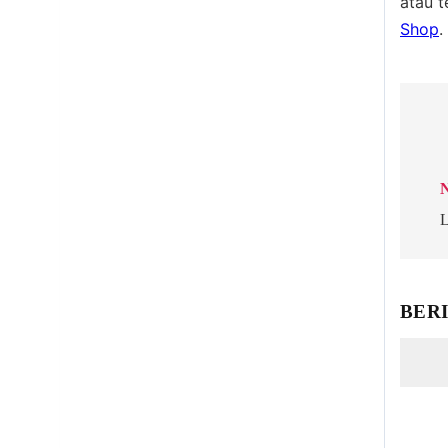
atau 
Shop
.
Po
na
N
L
BER