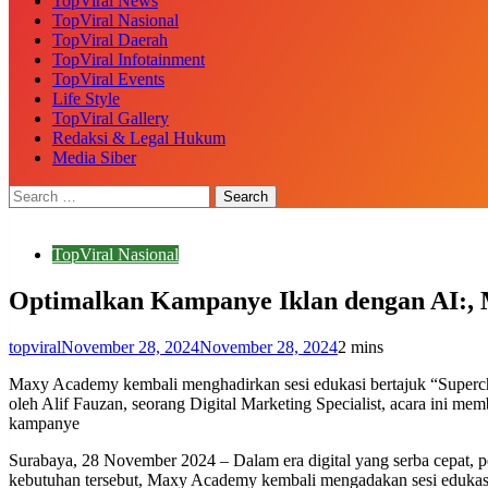
TopViral News
TopViral Nasional
TopViral Daerah
TopViral Infotainment
TopViral Events
Life Style
TopViral Gallery
Redaksi & Legal Hukum
Media Siber
TopViral Nasional
Optimalkan Kampanye Iklan dengan AI:, 
topviral
November 28, 2024
November 28, 2024
2 mins
Maxy Academy kembali menghadirkan sesi edukasi bertajuk “Superc
oleh Alif Fauzan, seorang Digital Marketing Specialist, acara ini mem
kampanye
Surabaya, 28 November 2024 – Dalam era digital yang serba cepat, pem
kebutuhan tersebut, Maxy Academy kembali mengadakan sesi edukasi