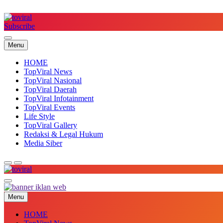
Skip
to
content
Subscribe
Top Viral
Menu
HOME
TopViral News
TopViral Nasional
TopViral Daerah
TopViral Infotainment
TopViral Events
Life Style
TopViral Gallery
Redaksi & Legal Hukum
Media Siber
Top Viral
Menu
HOME