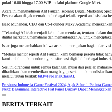
pukul 16.00 hingga 17.00 WIB melalui platform Google Meet.
Acara ini menghadirkan Alif Fauzan, seorang Digital Marketing Spec
Peserta akan diajak memahami berbagai teknik seperti analisis data be
Isaac Munandar, CEO dan Co-Founder Maxy Academy, menekankan pen
“Teknologi AI telah menjadi kebutuhan mendasar, terutama dalam dun
digital marketing memahami dan memanfaatkan AI untuk menciptakan 
Isaac juga menambahkan bahwa acara ini merupakan bagian dari visi
“Melalui mentor seperti Alif Fauzan, kami berharap peserta tidak han
kami ambil untuk mendorong transformasi digital di berbagai industri,
Sesi ini dirancang untuk semua kalangan, mulai dari pelajar, mahasi
dihadirkan akan memberikan ruang bagi peserta untuk mendiskusikan id
melalui tautan berikut:
bit.ly/FreeTrialClassAI
.
Post
Previous:
Indonesia Game Festival 2024, Ajak Seluruh Pecinta Game
Next:
Bagaimana Interactive Flat Panel Display Dapat Meningkatkan
navigation
BERITA TERKAIT