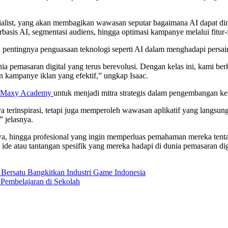
ialist, yang akan membagikan wawasan seputar bagaimana AI dapat dim
rbasis AI, segmentasi audiens, hingga optimasi kampanye melalui fitur-
tingnya penguasaan teknologi seperti AI dalam menghadapi persaing
ia pemasaran digital yang terus berevolusi. Dengan kelas ini, kami b
kampanye iklan yang efektif,” ungkap Isaac.
Maxy Academy
untuk menjadi mitra strategis dalam pengembangan kete
ya terinspirasi, tetapi juga memperoleh wawasan aplikatif yang langsun
” jelasnya.
swa, hingga profesional yang ingin memperluas pemahaman mereka tentang
e atau tantangan spesifik yang mereka hadapi di dunia pemasaran digital
 Bersatu Bangkitkan Industri Game Indonesia
 Pembelajaran di Sekolah