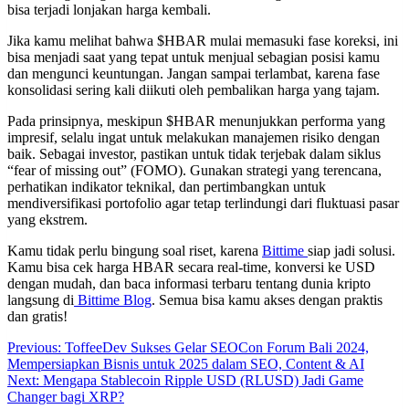
bisa terjadi lonjakan harga kembali.
Jika kamu melihat bahwa $HBAR mulai memasuki fase koreksi, ini
bisa menjadi saat yang tepat untuk menjual sebagian posisi kamu
dan mengunci keuntungan. Jangan sampai terlambat, karena fase
konsolidasi sering kali diikuti oleh pembalikan harga yang tajam.
Pada prinsipnya, meskipun $HBAR menunjukkan performa yang
impresif, selalu ingat untuk melakukan manajemen risiko dengan
baik. Sebagai investor, pastikan untuk tidak terjebak dalam siklus
“fear of missing out” (FOMO). Gunakan strategi yang terencana,
perhatikan indikator teknikal, dan pertimbangkan untuk
mendiversifikasi portofolio agar tetap terlindungi dari fluktuasi pasar
yang ekstrem.
Kamu tidak perlu bingung soal riset, karena
Bittime
siap jadi solusi.
Kamu bisa cek harga HBAR secara real-time, konversi ke USD
dengan mudah, dan baca informasi terbaru tentang dunia kripto
langsung di
Bittime Blog
. Semua bisa kamu akses dengan praktis
dan gratis!
Post
Previous:
ToffeeDev Sukses Gelar SEOCon Forum Bali 2024,
Mempersiapkan Bisnis untuk 2025 dalam SEO, Content & AI
navigation
Next:
Mengapa Stablecoin Ripple USD (RLUSD) Jadi Game
Changer bagi XRP?