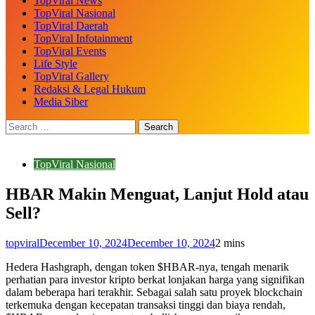
TopViral News
TopViral Nasional
TopViral Daerah
TopViral Infotainment
TopViral Events
Life Style
TopViral Gallery
Redaksi & Legal Hukum
Media Siber
TopViral Nasional
HBAR Makin Menguat, Lanjut Hold atau
Sell?
topviral
December 10, 2024
December 10, 2024
2 mins
Hedera Hashgraph, dengan token $HBAR-nya, tengah menarik
perhatian para investor kripto berkat lonjakan harga yang signifikan
dalam beberapa hari terakhir. Sebagai salah satu proyek blockchain
terkemuka dengan kecepatan transaksi tinggi dan biaya rendah,