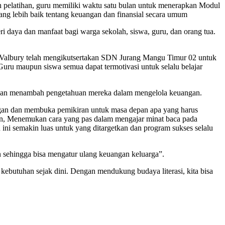
ah pelatihan, guru memiliki waktu satu bulan untuk menerapkan Modul
ng lebih baik tentang keuangan dan finansial secara umum
aya dan manfaat bagi warga sekolah, siswa, guru, dan orang tua.
albury telah mengikutsertakan SDN Jurang Mangu Timur 02 untuk
uru maupun siswa semua dapat termotivasi untuk selalu belajar
i dan menambah pengetahuan mereka dalam mengelola keuangan.
angan dan membuka pemikiran untuk masa depan apa yang harus
an, Menemukan cara yang pas dalam mengajar minat baca pada
an ini semakin luas untuk yang ditargetkan dan program sukses selalu
sehingga bisa mengatur ulang keuangan keluarga”.
ebutuhan sejak dini. Dengan mendukung budaya literasi, kita bisa