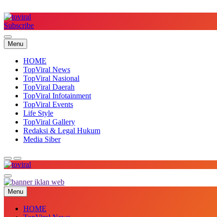
Skip
to
content
Subscribe
Top Viral
Menu
HOME
TopViral News
TopViral Nasional
TopViral Daerah
TopViral Infotainment
TopViral Events
Life Style
TopViral Gallery
Redaksi & Legal Hukum
Media Siber
Top Viral
Menu
HOME