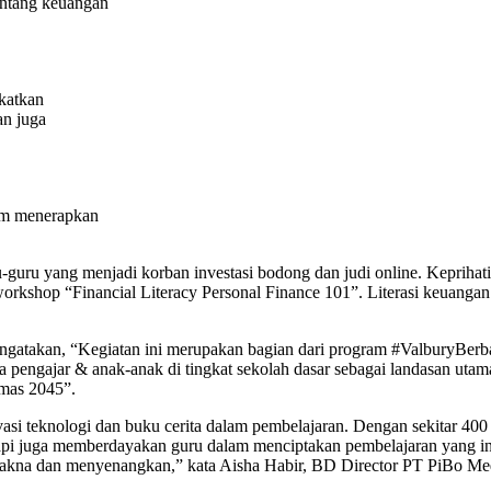
entang keuangan
katkan
an juga
lam menerapkan
u-guru yang menjadi korban investasi bodong dan judi online. Keprih
rkshop “Financial Literacy Personal Finance 101”. Literasi keuangan y
atakan, “Kegiatan ini merupakan bagian dari program #ValburyBerba
a pengajar & anak-anak di tingkat sekolah dasar sebagai landasan utama
mas 2045”.
novasi teknologi dan buku cerita dalam pembelajaran. Dengan sekitar 
SD tetapi juga memberdayakan guru dalam menciptakan pembelajaran yang 
rmakna dan menyenangkan,” kata Aisha Habir, BD Director PT PiBo Me