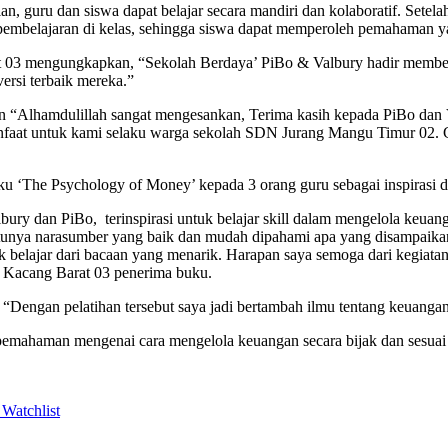
, guru dan siswa dapat belajar secara mandiri dan kolaboratif. Setel
 pembelajaran di kelas, sehingga siswa dapat memperoleh pemahaman ya
3 mengungkapkan, “Sekolah Berdaya’ PiBo & Valbury hadir memberi d
ersi terbaik mereka.”
lhamdulillah sangat mengesankan, Terima kasih kepada PiBo dan V
anfaat untuk kami selaku warga sekolah SDN Jurang Mangu Timur 02. G
ku ‘The Psychology of Money’ kepada 3 orang guru sebagai inspiras
ury dan PiBo, terinspirasi untuk belajar skill dalam mengelola keu
ntunya narasumber yang baik dan mudah dipahami apa yang disampaik
anyak belajar dari bacaan yang menarik. Harapan saya semoga dari kegiat
 Kacang Barat 03 penerima buku.
gan pelatihan tersebut saya jadi bertambah ilmu tentang keuangan 
pemahaman mengenai cara mengelola keuangan secara bijak dan sesuai k
Watchlist