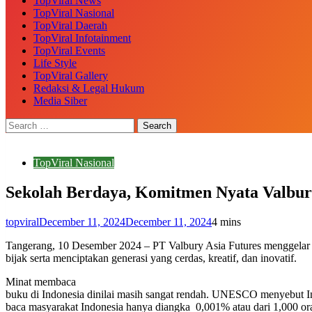
TopViral News
TopViral Nasional
TopViral Daerah
TopViral Infotainment
TopViral Events
Life Style
TopViral Gallery
Redaksi & Legal Hukum
Media Siber
TopViral Nasional
Sekolah Berdaya, Komitmen Nyata Valbur
topviral
December 11, 2024
December 11, 2024
4 mins
Tangerang, 10 Desember 2024 – PT Valbury Asia Futures menggelar p
bijak serta menciptakan generasi yang cerdas, kreatif, dan inovatif.
Minat membaca
buku di Indonesia dinilai masih sangat rendah. UNESCO menyebut I
baca masyarakat Indonesia hanya diangka 0,001% atau dari 1,000 or