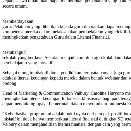
kepada siswa diharapkan dapat memberikan pemahaman yang baik t
secara umum.
·
Memberdayakan
guru: Pelatihan yang diberikan kepada guru diharapkan dapat mening
kompetensi mereka dalam melaksanakan pembelajaran yang efektif d
meningkatkan pengetahuan Guru dalam Literasi Finansial.
·
Membangun
sekolah yang berdaya: Sekolah menjadi contoh bagi sekolah lain da
pembelajaran yang inovatif.
Sebagai ujung tombak di dunia pendidikan, ternyata banyak juga gur
edukasi literasi keuangan kepada mereka dalam bentuk webinar dan wo
bodong.
Head of Marketing & Communication Valbury, Caroline Haryono meng
meningkatkan literasi keuangan Indonesia; khususnya bagi para tenag
dapat mendukung upaya Pemerintah dalam mewujudkan Indonesia E
“Keberhasilan program ini adalah bukti nyata dari dampak positif i
inisiatif ini tidak hanya memperkuat literasi finansial di tingkat 
Valbury dalam menghadirkan literasi finansial dengan cara yang be