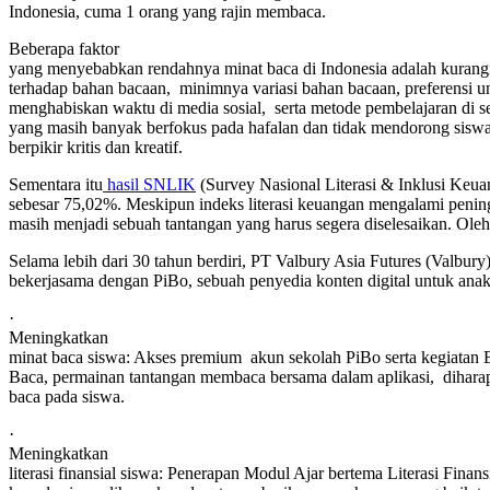
Indonesia, cuma 1 orang yang rajin membaca.
Beberapa faktor
yang menyebabkan rendahnya minat baca di Indonesia adalah kurang
terhadap bahan bacaan, minimnya variasi bahan bacaan, preferensi u
menghabiskan waktu di media sosial, serta metode pembelajaran di s
yang masih banyak berfokus pada hafalan dan tidak mendorong sisw
berpikir kritis dan kreatif.
Sementara itu
hasil SNLIK
(Survey Nasional Literasi & Inklusi Keu
sebesar 75,02%. Meskipun indeks literasi keuangan mengalami penin
masih menjadi sebuah tantangan yang harus segera diselesaikan. Oleh
Selama lebih dari 30 tahun berdiri, PT Valbury Asia Futures (Valbur
bekerjasama dengan PiBo, sebuah penyedia konten digital untuk anak
·
Meningkatkan
minat baca siswa: Akses premium akun sekolah PiBo serta kegiatan 
Baca, permainan tantangan membaca bersama dalam aplikasi, dihar
baca pada siswa.
·
Meningkatkan
literasi finansial siswa: Penerapan Modul Ajar bertema Literasi Finans