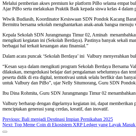
Melalui pemberian akses premium ke platform PiBo selama empat bulan
Ajar PiBo serta melakukan Praktik Baik kepada siswa kelas 4 dalam
Wiwik Budiasih, Koordinator Kesiswaan SDN Pondok Kacang Barat 0
Bermitra bersama sekolah menghantarkan anak-anak bangsa menuju v
Kepala Sekolah SDN Jurangmangu Timur 02, Aminah menambahkan “A
mengikuti kegiatan ini (Sekolah Berdaya). Pastinya banyak sekali m
berbagai hal terkait keuangan atau finansial.”
Dalam acara puncak ‘Sekolah Berdaya’ ini Valbury menyerahkan bu
“Kesan saya dalam mengikuti program Sekolah Berdaya Bersama Valb
dilakukan, mengedukasi belajar dari pengalaman sebelumnya dan te
peserta didik di era digital, termotivasi untuk selalu berfikir dan b
untuk Valbury dan PiBo”, ujar Nelly Situmorang, Guru SDN Pondok
Ibu Dina Rohmita, Guru SDN Jurangmangu Timur 02 menambahkan “Den
Valbury berharap dengan digelarnya kegiatan ini, dapat memberikan 
menciptakan generasi yang cerdas, kreatif, dan inovatif.
Post
Previous:
Bali menjadi Destinasi Impian Pernikahan 2025
Next:
Top Meme Coin di Ekosistem XRP Ledger yang Layak Masuk 
navigation