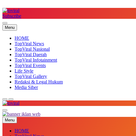
Skip
to
content
Subscribe
Top Viral
Menu
HOME
TopViral News
TopViral Nasional
TopViral Daerah
TopViral Infotainment
TopViral Events
Life Style
TopViral Gallery
Redaksi & Legal Hukum
Media Siber
Top Viral
Menu
HOME