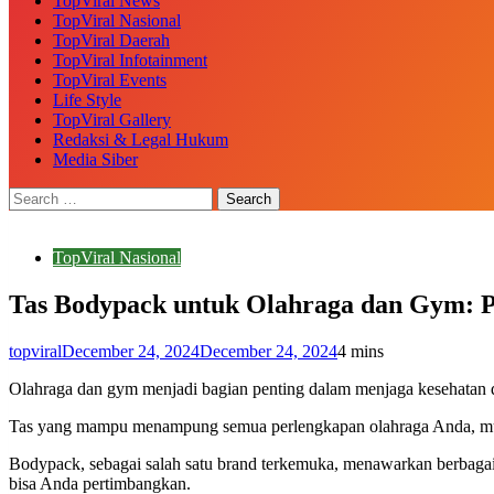
TopViral News
TopViral Nasional
TopViral Daerah
TopViral Infotainment
TopViral Events
Life Style
TopViral Gallery
Redaksi & Legal Hukum
Media Siber
TopViral Nasional
Tas Bodypack untuk Olahraga dan Gym: Pi
topviral
December 24, 2024
December 24, 2024
4 mins
Olahraga dan gym menjadi bagian penting dalam menjaga kesehatan da
Tas yang mampu menampung semua perlengkapan olahraga Anda, mulai 
Bodypack, sebagai salah satu brand terkemuka, menawarkan berbagai 
bisa Anda pertimbangkan.