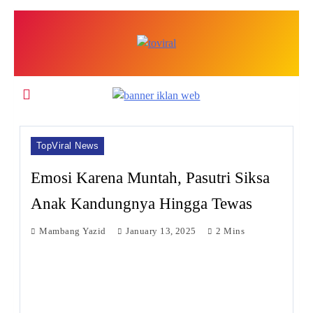
Skip
to
content
Top Viral
TopViral News
Emosi Karena Muntah, Pasutri Siksa
Anak Kandungnya Hingga Tewas
Mambang Yazid
January 13, 2025
2 Mins