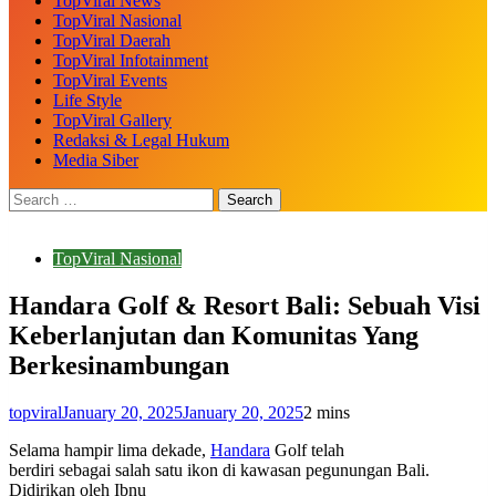
TopViral News
TopViral Nasional
TopViral Daerah
TopViral Infotainment
TopViral Events
Life Style
TopViral Gallery
Redaksi & Legal Hukum
Media Siber
TopViral Nasional
Handara Golf & Resort Bali: Sebuah Visi
Keberlanjutan dan Komunitas Yang
Berkesinambungan
topviral
January 20, 2025
January 20, 2025
2 mins
Selama hampir lima dekade,
Handara
Golf telah
berdiri sebagai salah satu ikon di kawasan pegunungan Bali.
Didirikan oleh Ibnu