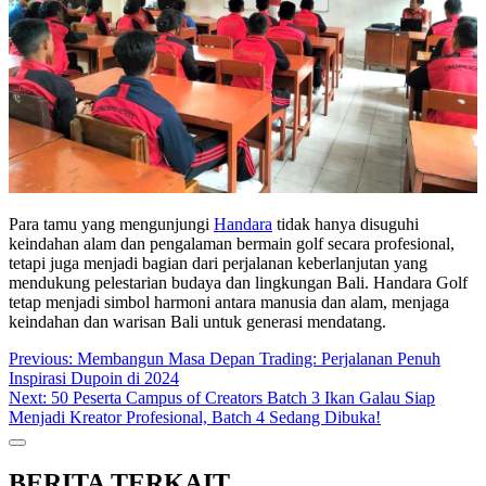
Para tamu yang mengunjungi
Handara
tidak hanya disuguhi
keindahan alam dan pengalaman bermain golf secara profesional,
tetapi juga menjadi bagian dari perjalanan keberlanjutan yang
mendukung pelestarian budaya dan lingkungan Bali. Handara Golf
tetap menjadi simbol harmoni antara manusia dan alam, menjaga
keindahan dan warisan Bali untuk generasi mendatang.
Post
Previous:
Membangun Masa Depan Trading: Perjalanan Penuh
Inspirasi Dupoin di 2024
navigation
Next:
50 Peserta Campus of Creators Batch 3 Ikan Galau Siap
Menjadi Kreator Profesional, Batch 4 Sedang Dibuka!
BERITA TERKAIT