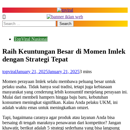
Skip
to
content
Top Viral
TopViral Nasional
Raih Keuntungan Besar di Momen Imlek
dengan Strategi Tepat
topviral
January 21, 2025
January 21, 2025
3 mins
Momen perayaan Imlek selalu membawa peluang besar untuk
pelaku usaha. Tidak hanya soal tradisi, tetapi juga kebiasaan
masyarakat yang cenderung lebih konsumtif menjelang perayaan ini.
Mulai dari membeli hampers hingga baju baru, kebutuhan
konsumen meningkat signifikan. Kalau Anda pelaku UKM, ini
adalah waktu emas untuk meningkatkan omzet.
Tapi, bagaimana caranya agar produk atau layanan Anda bisa
bersaing di tengah maraknya penawaran dari kompetitor? Jangan
khawatir, berikut adalah 5 strategi sederhana yang bisa langsung