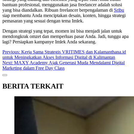
bantuan profesional, menggunakan jasa freelancer adalah solusi
yang bisa diandalkan. Ribuan freelancer berpengalaman di
Sribu
siap membantu Anda menciptakan desain, konten, hingga strategi
pemasaran yang sesuai dengan tema Imlek.
Dengan strategi yang tepat, momen ini bisa menjadi jalan untuk
mendongkrak omzet dan memperluas pasar Anda. Jadi, tunggu apa
lagi? Persiapkan kampanye Imlek Anda sekarang.
Post
Previous:
Kerja Sama Strategis VRITIMES dan Kalamanthana.id
untuk Meningkatkan Akses Informasi Digital di Kalimantan
navigation
Next:
MAXY Academy Ajak Generasi Muda Mendalami Digital
Marketing dalam Free Day Class
BERITA TERKAIT