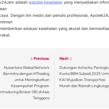
k24Jam adalah
website kesehatan
yang menyediakan infor
atan
rcaya. Dengan tim medis dan penulis profesional, Apotek2
mitmen
 memberikan edukasi kesehatan yang akurat dan bermanfaa
rakat.
Previous:
Next:
st
Nusantara Global Network
Dukungan Astacita, Peningk
vigation
Bermitra dengan MTrading
Kuota BBM Subsidi 2025 Unt
untuk Meningkatkan
KAI Wujudkan Transportasi
Kesempatan Program
Murah dan Ramah Lingkung
Introducing Broker (IB) di Asia
Tenggara