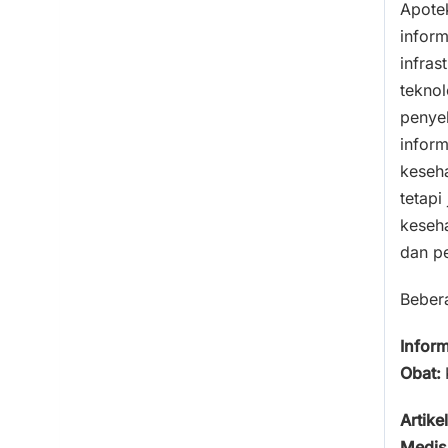
Apote
inform
infras
tekno
penye
inform
keseh
tetapi
keseh
dan pe
Bebera
Inform
Obat:
Artikel
Medis