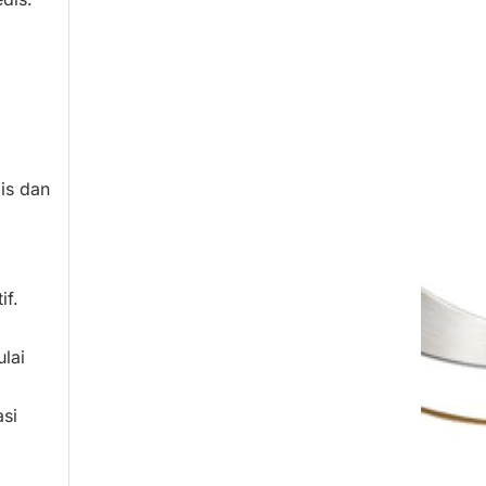
is dan
if.
lai
si