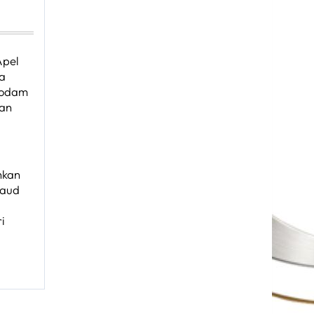
Apel
a
Kodam
uan
hkan
raud
ri