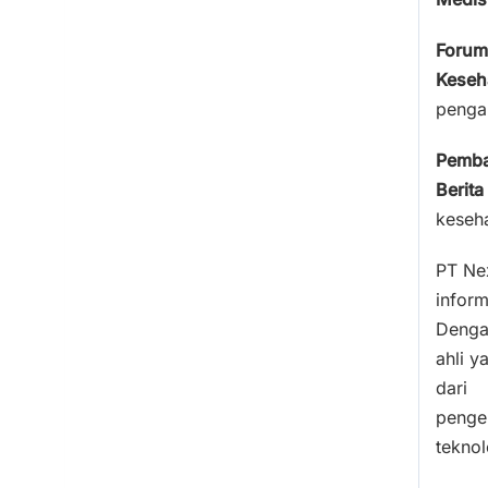
Forum
Keseh
penga
Pemb
Berita
keseh
PT Nex
inform
Denga
ahli y
dari
penge
teknol