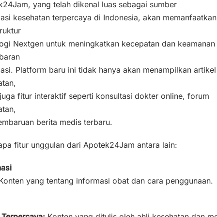
k24Jam, yang telah dikenal luas sebagai sumber
asi kesehatan terpercaya di Indonesia, akan memanfaatkan
truktur
logi Nextgen untuk meningkatkan kecepatan dan keamanan
baran
asi. Platform baru ini tidak hanya akan menampilkan artikel
atan,
 juga fitur interaktif seperti konsultasi dokter online, forum
atan,
mbaruan berita medis terbaru.
pa fitur unggulan dari Apotek24Jam antara lain:
asi
Konten yang tentang informasi obat dan cara penggunaan.
 Terpercaya:
Konten yang ditulis oleh ahli kesehatan dan me