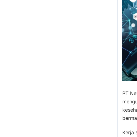
PT Nex
mengu
keseh
berma
Kerja 