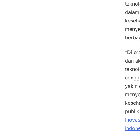
tekno
dalam
keseha
menye
berbag
“Di er
dan a
teknol
cangg
yakin 
menye
keseh
publik
Inovas
Indone