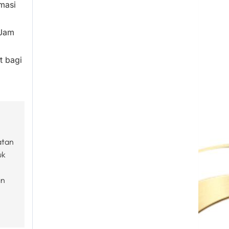
masi
4Jam
t bagi
atan
uk
an