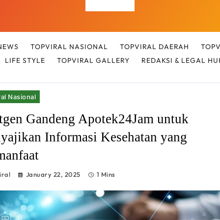
Top Viral
NEWS
TOPVIRAL NASIONAL
TOPVIRAL DAERAH
TOPV
LIFE STYLE
TOPVIRAL GALLERY
REDAKSI & LEGAL H
al Nasional
tgen Gandeng Apotek24Jam untuk
yajikan Informasi Kesehatan yang
manfaat
iral
January 22, 2025
1 Mins