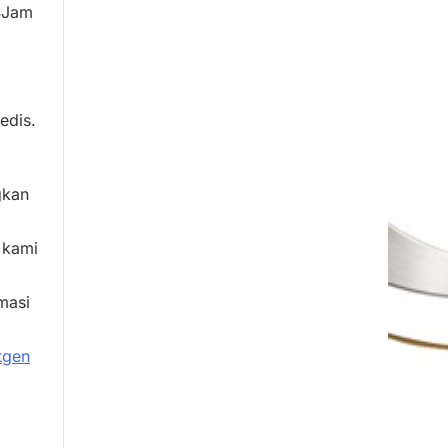
4Jam
edis.
gkan
 kami
masi
tgen