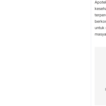
Apote
keseh
terpe
berko
untuk
masya
Po
na