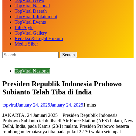
TopViral News
TopViral Nasional
TopViral Daerah
TopViral Infotainment
TopViral Events
Life Style
TopViral Gallery
Redaksi & Legal Hukum
Media Siber
TopViral Nasional
Presiden Republik Indonesia Prabowo
Subianto Telah Tiba di India
topviral
January 24, 2025
January 24, 2025
1 mins
JAKARTA, 24 Januari 2025 – Presiden Republik Indonesia
Prabowo Subianto telah tiba di Air Force Station (AFS) Palam, New
Delhi, India, pada Kamis (23/1) malam. Presiden Prabowo beserta
rombongan terbatasnya tiba pada pukul 22.30 waktu setempat.