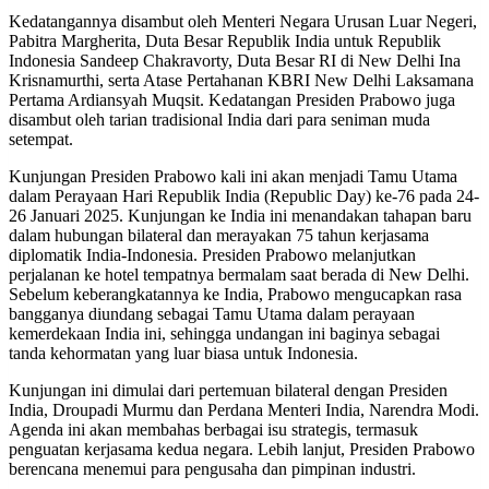
Kedatangannya disambut oleh Menteri Negara Urusan Luar Negeri,
Pabitra Margherita, Duta Besar Republik India untuk Republik
Indonesia Sandeep Chakravorty, Duta Besar RI di New Delhi Ina
Krisnamurthi, serta Atase Pertahanan KBRI New Delhi Laksamana
Pertama Ardiansyah Muqsit. Kedatangan Presiden Prabowo juga
disambut oleh tarian tradisional India dari para seniman muda
setempat.
Kunjungan Presiden Prabowo kali ini akan menjadi Tamu Utama
dalam Perayaan Hari Republik India (Republic Day) ke-76 pada 24-
26 Januari 2025. Kunjungan ke India ini menandakan tahapan baru
dalam hubungan bilateral dan merayakan 75 tahun kerjasama
diplomatik India-Indonesia. Presiden Prabowo melanjutkan
perjalanan ke hotel tempatnya bermalam saat berada di New Delhi.
Sebelum keberangkatannya ke India, Prabowo mengucapkan rasa
bangganya diundang sebagai Tamu Utama dalam perayaan
kemerdekaan India ini, sehingga undangan ini baginya sebagai
tanda kehormatan yang luar biasa untuk Indonesia.
Kunjungan ini dimulai dari pertemuan bilateral dengan Presiden
India, Droupadi Murmu dan Perdana Menteri India, Narendra Modi.
Agenda ini akan membahas berbagai isu strategis, termasuk
penguatan kerjasama kedua negara. Lebih lanjut, Presiden Prabowo
berencana menemui para pengusaha dan pimpinan industri.