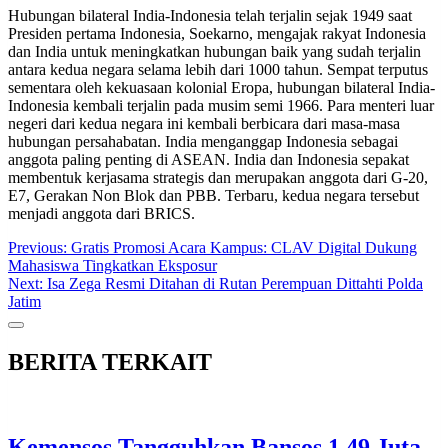
Hubungan bilateral India-Indonesia telah terjalin sejak 1949 saat
Presiden pertama Indonesia, Soekarno, mengajak rakyat Indonesia
dan India untuk meningkatkan hubungan baik yang sudah terjalin
antara kedua negara selama lebih dari 1000 tahun. Sempat terputus
sementara oleh kekuasaan kolonial Eropa, hubungan bilateral India-
Indonesia kembali terjalin pada musim semi 1966. Para menteri luar
negeri dari kedua negara ini kembali berbicara dari masa-masa
hubungan persahabatan. India menganggap Indonesia sebagai
anggota paling penting di ASEAN. India dan Indonesia sepakat
membentuk kerjasama strategis dan merupakan anggota dari G-20,
E7, Gerakan Non Blok dan PBB. Terbaru, kedua negara tersebut
menjadi anggota dari BRICS.
Post
Previous:
Gratis Promosi Acara Kampus: CLAV Digital Dukung
Mahasiswa Tingkatkan Eksposur
navigation
Next:
Isa Zega Resmi Ditahan di Rutan Perempuan Dittahti Polda
Jatim
BERITA TERKAIT
Kemensos Tangguhkan Bansos 1,49 Juta