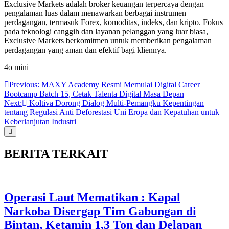
Exclusive Markets adalah broker keuangan terpercaya dengan
pengalaman luas dalam menawarkan berbagai instrumen
perdagangan, termasuk Forex, komoditas, indeks, dan kripto. Fokus
pada teknologi canggih dan layanan pelanggan yang luar biasa,
Exclusive Markets berkomitmen untuk memberikan pengalaman
perdagangan yang aman dan efektif bagi kliennya.
4o mini
Post
Previous:
MAXY Academy Resmi Memulai Digital Career
Bootcamp Batch 15, Cetak Talenta Digital Masa Depan
navigation
Next:
Koltiva Dorong Dialog Multi-Pemangku Kepentingan
tentang Regulasi Anti Deforestasi Uni Eropa dan Kepatuhan untuk
Keberlanjutan Industri
BERITA TERKAIT
Operasi Laut Mematikan : Kapal
Narkoba Disergap Tim Gabungan di
Bintan, Ketamin 1,3 Ton dan Delapan