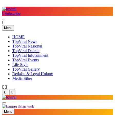
Skip
to
content
Subscribe
Top Viral
Menu
HOME
TopViral News
TopViral Nasional
TopViral Daerah
TopViral Infotainment
TopViral Events
Life Style
TopViral Gallery
Redaksi & Legal Hukum
Media Siber
Top Viral
Menu