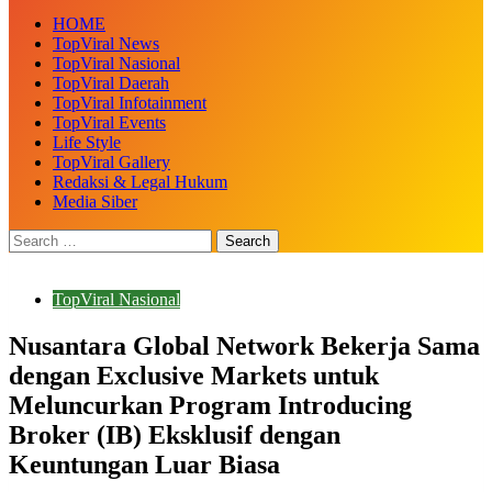
HOME
TopViral News
TopViral Nasional
TopViral Daerah
TopViral Infotainment
TopViral Events
Life Style
TopViral Gallery
Redaksi & Legal Hukum
Media Siber
TopViral Nasional
Nusantara Global Network Bekerja Sama
dengan Exclusive Markets untuk
Meluncurkan Program Introducing
Broker (IB) Eksklusif dengan
Keuntungan Luar Biasa