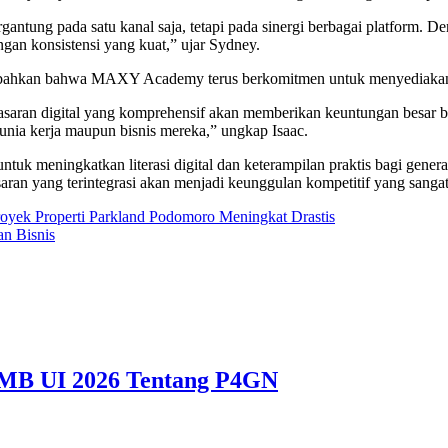
antung pada satu kanal saja, tetapi pada sinergi berbagai platform.
gan konsistensi yang kuat,” ujar Sydney.
an bahwa MAXY Academy terus berkomitmen untuk menyediakan akses
ran digital yang komprehensif akan memberikan keuntungan besar b
unia kerja maupun bisnis mereka,” ungkap Isaac.
uk meningkatkan literasi digital dan keterampilan praktis bagi genera
ran yang terintegrasi akan menjadi keunggulan kompetitif yang sanga
yek Properti Parkland Podomoro Meningkat Drastis
an Bisnis
MB UI 2026 Tentang P4GN