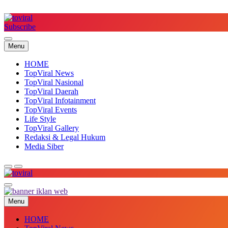
Skip
to
content
Subscribe
Top Viral
Menu
HOME
TopViral News
TopViral Nasional
TopViral Daerah
TopViral Infotainment
TopViral Events
Life Style
TopViral Gallery
Redaksi & Legal Hukum
Media Siber
Top Viral
Menu
HOME