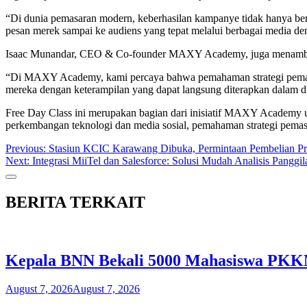
“Di dunia pemasaran modern, keberhasilan kampanye tidak hanya berg
pesan merek sampai ke audiens yang tepat melalui berbagai media den
Isaac Munandar, CEO & Co-founder MAXY Academy, juga menambahk
“Di MAXY Academy, kami percaya bahwa pemahaman strategi pemasa
mereka dengan keterampilan yang dapat langsung diterapkan dalam d
Free Day Class ini merupakan bagian dari inisiatif MAXY Academy unt
perkembangan teknologi dan media sosial, pemahaman strategi pemasa
Post
Previous:
Stasiun KCIC Karawang Dibuka, Permintaan Pembelian Pro
Next:
Integrasi MiiTel dan Salesforce: Solusi Mudah Analisis Panggil
navigation
BERITA TERKAIT
Kepala BNN Bekali 5000 Mahasiswa PKK
August 7, 2026
August 7, 2026