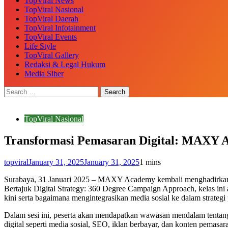
TopViral News
TopViral Nasional
TopViral Daerah
TopViral Infotainment
TopViral Events
Life Style
TopViral Gallery
Redaksi & Legal Hukum
Media Siber
TopViral Nasional
Transformasi Pemasaran Digital: MAXY A
topviral
January 31, 2025
January 31, 2025
1 mins
Surabaya, 31 Januari 2025 – MAXY Academy kembali menghadirkan Fr
Bertajuk Digital Strategy: 360 Degree Campaign Approach, kelas i
kini serta bagaimana mengintegrasikan media sosial ke dalam strategi
Dalam sesi ini, peserta akan mendapatkan wawasan mendalam tenta
digital seperti media sosial, SEO, iklan berbayar, dan konten pemasa