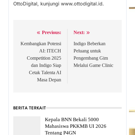
OttoDigital, kunjungi www.ottodigital.id.
Previous:
Next:
Post
navigation
Kembangkan Potensi
Indigo Beberkan
AI: ITECH
Peluang untuk
Competition 2025
Pengembang Gim
dan Indigo Siap
Melalui Game Clinic
Cetak Talenta AI
Masa Depan
BERITA TERKAIT
Kepala BNN Bekali 5000
Mahasiswa PKKMB UI 2026
Tentang P4GN