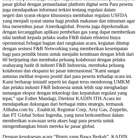
pasar global dengan pemanfaatan platform digital serta Para peserta
juga mendapatkan informasi terkini tentang regulasi dalam
negeri dan syarat ekspor khususnya membahas regulasi USFDA
yang menjadi syarat utama bagi produk makanan dan minuman agar
bisa menembus pasar Amerikaglobal. Peserta juga diperkenalkan
dengan kecanggihan aplikasi pembelian gas yang dapat memberikan
nilai tambah kepada pelaku usaha F&B dalam efisiensi biaya
operasional.Sebagai bagian dari rangkaian acara, kegiatan ditutup
dengan sesisesi F&B Networking yang memberikan kesempatan
bagi para pemilik bisnis untuk menjalin kemitraan dengan lebih dari
60 berjejaring dan membuka peluang kolaborasi dengan pelaku
usahayang hadir di industri F&B Indonesia, membuka peluang
kolaborasi dan ekspansi ke pasar internasional.”Kami sangat
antusias melihat respons positif dari para peserta terhadap acara ini.
Kami berharap inisiatif seperti ini dapat terus mendorong UMKM
dan pelaku industri F&B Indonesia untuk lebih siap menghadapi
tantangan ekspor dengan teknologi dan kepatuhan regulasi yang
tepat,” ujar Esther Mandagi, Direktur KADIN ITH.Acara ini
mendapatkan dukungan dari berbagai mitra strategis, termasuk
Alibaba.com by , Enablr.id, Registrar Corp, Arsy Gas, Zeppelin,
dan PT Global Solusi Ingredia, yang turut berkontribusi dalam
memberikan wawasan serta akses bagi para peserta untuk
mengembangkan bisnis mereka ke pasar global.
Dengan kesuksesan acara “Bisnis yang Bawa Berkah”, KADIN