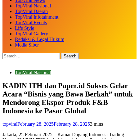
TopViral News
TopViral Nasional
TopViral Daerah
TopViral Infotainment
TopViral Events
Life Style
TopViral Gallery
Redaksi & Legal Hukum
Media Siber
TopViral Nasional
KADIN ITH dan Paper.id Sukses Gelar
Acara “Bisnis yang Bawa Berkah” untuk
Mendorong Ekspor Produk F&B
Indonesia ke Pasar Global
topviral
February 28, 2025
February 28, 2025
3 mins
Jakarta, 25 Februari 2025 – Kamar Dagang Indonesia Trading