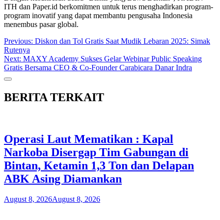
ITH dan Paper.id berkomitmen untuk terus menghadirkan program-
program inovatif yang dapat membantu pengusaha Indonesia
menembus pasar global.
Post
Previous:
Diskon dan Tol Gratis Saat Mudik Lebaran 2025: Simak
Rutenya
navigation
Next:
MAXY Academy Sukses Gelar Webinar Public Speaking
Gratis Bersama CEO & Co-Founder Carabicara Danar Indra
BERITA TERKAIT
Operasi Laut Mematikan : Kapal
Narkoba Disergap Tim Gabungan di
Bintan, Ketamin 1,3 Ton dan Delapan
ABK Asing Diamankan
August 8, 2026
August 8, 2026