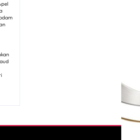
Apel
a
Kodam
uan
hkan
raud
ri