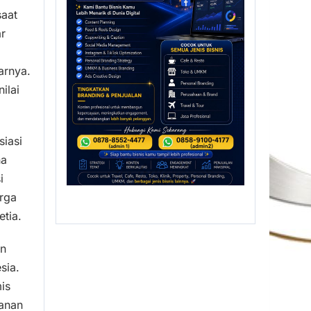
saat
r
arnya.
ilai
iasi
na
i
rga
etia.
an
sia.
is
anan