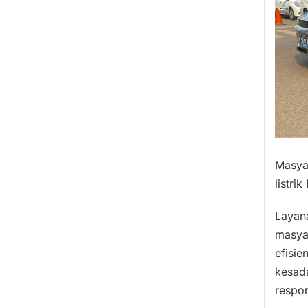
Masya
listrik
Layana
masya
efisie
kesada
respon