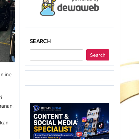
SEARCH
Search
nline
i
manan,
a
tkan