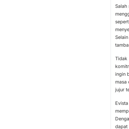
Salah
menggu
sepert
menyen
Selain
tambah
Tidak
komitm
ingin 
masa 
jujur 
Evista
memper
Dengan
dapat