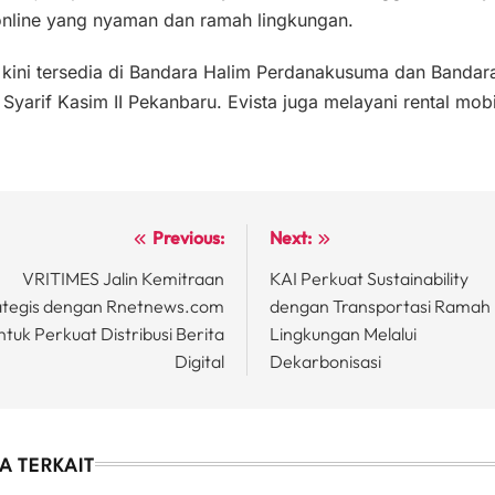
online yang nyaman dan ramah lingkungan.
 kini tersedia di Bandara Halim Perdanakusuma dan Bandar
 Syarif Kasim II Pekanbaru. Evista juga melayani rental mobi
Previous:
Next:
st
VRITIMES Jalin Kemitraan
KAI Perkuat Sustainability
vigation
ategis dengan Rnetnews.com
dengan Transportasi Ramah
ntuk Perkuat Distribusi Berita
Lingkungan Melalui
Digital
Dekarbonisasi
A TERKAIT