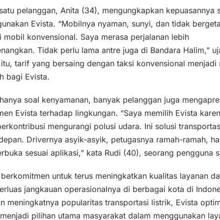
 satu pelanggan, Anita (34), mengungkapkan kepuasannya 
nakan Evista. “Mobilnya nyaman, sunyi, dan tidak bergeta
i mobil konvensional. Saya merasa perjalanan lebih
angkan. Tidak perlu lama antre juga di Bandara Halim,” uj
 itu, tarif yang bersaing dengan taksi konvensional menjadi n
 bagi Evista.
 hanya soal kenyamanan, banyak pelanggan juga mengapres
en Evista terhadap lingkungan. “Saya memilih Evista kare
berkontribusi mengurangi polusi udara. Ini solusi transportas
depan. Drivernya asyik-asyik, petugasnya ramah-ramah, ha
terbuka sesuai aplikasi,” kata Rudi (40), seorang pengguna s
 berkomitmen untuk terus meningkatkan kualitas layanan d
luas jangkauan operasionalnya di berbagai kota di Indone
 meningkatnya popularitas transportasi listrik, Evista optim
 menjadi pilihan utama masyarakat dalam menggunakan lay