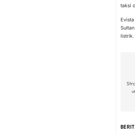
taksi 
Evista
Sultan
listrik.
Po
na
Str
u
BERIT