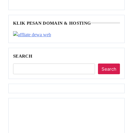
KLIK PESAN DOMAIN & HOSTING
SEARCH
Search