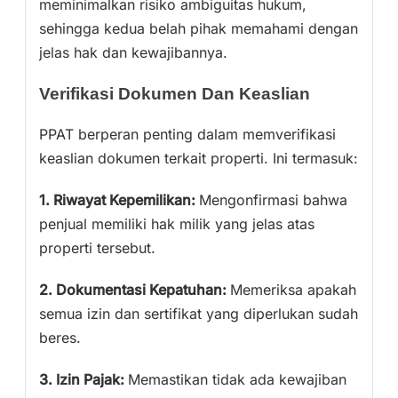
meminimalkan risiko ambiguitas hukum,
sehingga kedua belah pihak memahami dengan
jelas hak dan kewajibannya.
Verifikasi Dokumen Dan Keaslian
PPAT berperan penting dalam memverifikasi
keaslian dokumen terkait properti. Ini termasuk:
1. Riwayat Kepemilikan:
Mengonfirmasi bahwa
penjual memiliki hak milik yang jelas atas
properti tersebut.
2. Dokumentasi Kepatuhan:
Memeriksa apakah
semua izin dan sertifikat yang diperlukan sudah
beres.
3. Izin Pajak:
Memastikan tidak ada kewajiban