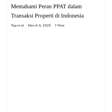
Memahami Peran PPAT dalam
Transaksi Properti di Indonesia
Topviral
March 5, 2025
7 Mins