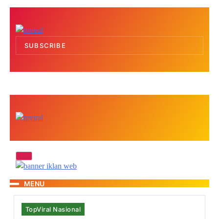
Skip
to
content
Top Viral
SUBSCRIBE
MENU
Top Viral
MENU
TopViral Nasional