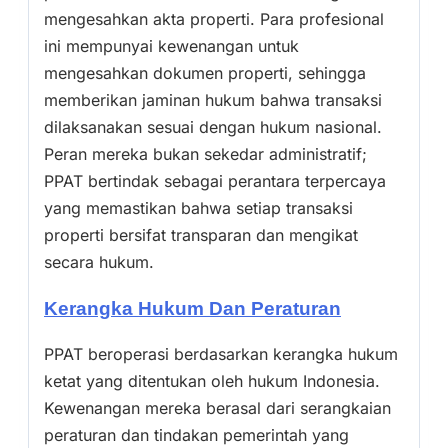
mengesahkan akta properti. Para profesional
ini mempunyai kewenangan untuk
mengesahkan dokumen properti, sehingga
memberikan jaminan hukum bahwa transaksi
dilaksanakan sesuai dengan hukum nasional.
Peran mereka bukan sekedar administratif;
PPAT bertindak sebagai perantara terpercaya
yang memastikan bahwa setiap transaksi
properti bersifat transparan dan mengikat
secara hukum.
Kerangka Hukum Dan Peraturan
PPAT beroperasi berdasarkan kerangka hukum
ketat yang ditentukan oleh hukum Indonesia.
Kewenangan mereka berasal dari serangkaian
peraturan dan tindakan pemerintah yang