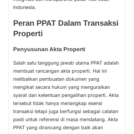
Indonesia.
Peran PPAT Dalam Transaksi
Properti
Penyusunan Akta Properti
Salah satu tanggung jawab utama PPAT adalah
membuat rancangan akta properti. Hal ini
melibatkan pembuatan dokumen yang
mengikat secara hukum yang menguraikan
syarat dan ketentuan pengalihan properti. Akta
tersebut tidak hanya menangkap esensi
transaksi tetapi juga berfungsi sebagai catatan
pasti untuk referensi di masa mendatang. Akta
PPAT yang dirancang dengan baik akan