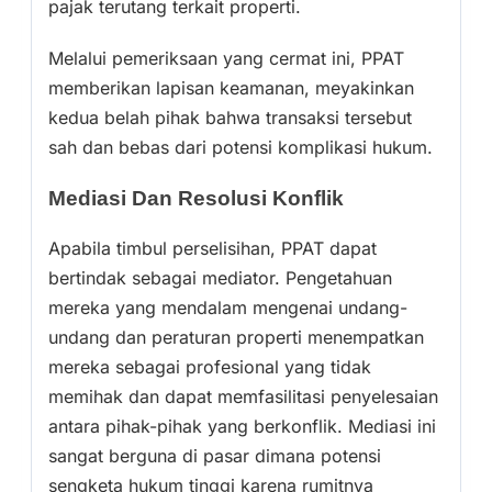
pajak terutang terkait properti.
Melalui pemeriksaan yang cermat ini, PPAT
memberikan lapisan keamanan, meyakinkan
kedua belah pihak bahwa transaksi tersebut
sah dan bebas dari potensi komplikasi hukum.
Mediasi Dan Resolusi Konflik
Apabila timbul perselisihan, PPAT dapat
bertindak sebagai mediator. Pengetahuan
mereka yang mendalam mengenai undang-
undang dan peraturan properti menempatkan
mereka sebagai profesional yang tidak
memihak dan dapat memfasilitasi penyelesaian
antara pihak-pihak yang berkonflik. Mediasi ini
sangat berguna di pasar dimana potensi
sengketa hukum tinggi karena rumitnya