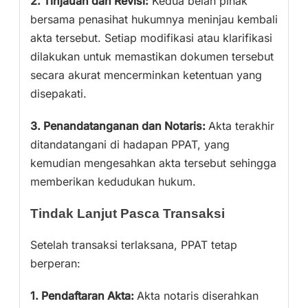
2. Tinjauan dan Revisi:
Kedua belah pihak
bersama penasihat hukumnya meninjau kembali
akta tersebut. Setiap modifikasi atau klarifikasi
dilakukan untuk memastikan dokumen tersebut
secara akurat mencerminkan ketentuan yang
disepakati.
3. Penandatanganan dan Notaris:
Akta terakhir
ditandatangani di hadapan PPAT, yang
kemudian mengesahkan akta tersebut sehingga
memberikan kedudukan hukum.
Tindak Lanjut Pasca Transaksi
Setelah transaksi terlaksana, PPAT tetap
berperan:
1. Pendaftaran Akta:
Akta notaris diserahkan