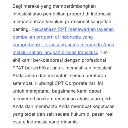
Bagi mereka yang mempertimbangkan
investasi atau pembelian properti di Indonesia,
memanfaatkan keahlian profesional sangatlah
penting.
Perusahaan CPT menawarkan layanan
pembelian properti di Indonesia yang
komprehensif, dirancang untuk memandu Anda
melalui setiap langkah proses transaksi.
Tim
ahli kami berkolaborasi dengan profesional
PPAT bersertifikat untuk memastikan investasi
Anda aman dan mematuhi semua peraturan
setempat. Hubungi CPT Corporate hari ini
untuk mengetahui bagaimana kami dapat
menyederhanakan perjalanan akuisisi properti
Anda dan membantu Anda membuat keputusan
yang tepat dan sah secara hukum di pasar real
estate Indonesia yang dinamis.