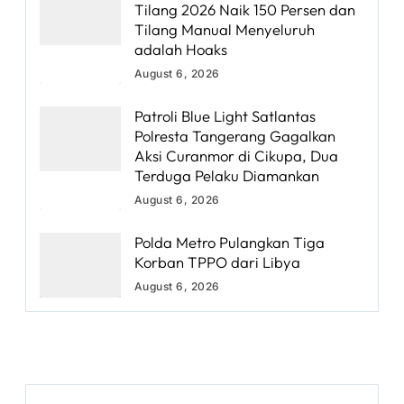
Tilang 2026 Naik 150 Persen dan
Tilang Manual Menyeluruh
adalah Hoaks
August 6, 2026
Patroli Blue Light Satlantas
Polresta Tangerang Gagalkan
Aksi Curanmor di Cikupa, Dua
Terduga Pelaku Diamankan
August 6, 2026
Polda Metro Pulangkan Tiga
Korban TPPO dari Libya
August 6, 2026