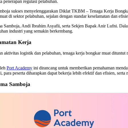
ta penerapan regulasi pelabuhan.
mboja sukses menyelenggarakan Diklat TKBM – Tenaga Kerja Bongkar
at di sektor pelabuhan, sejalan dengan standar keselamatan dan efisie
ama Samboja, Andi Ibrahim Asyafii, serta Sekjen Bapak Anir Lufni. D
tuhan industri yang semakin berkembang.
amatan Kerja
ran aktivitas logistik dan pelabuhan, tenaga kerja bongkar muat ditunt
oleh
Port Academy
ini dirancang untuk memberikan pemahaman mendalam 
 para peserta diharapkan dapat bekerja lebih efektif dan efisien, sert
sama Samboja