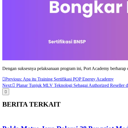
Dengan suksesnya pelaksanaan program ini, Port Academy berharap dap
Post
Previous:
Apa itu Training Sertifikasi POP Energy Academy
Next:
Planar Tunjuk MLV Teknologi Sebagai Authorized Reseller d
navigation
BERITA TERKAIT