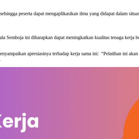
, sehingga peserta dapat mengaplikasikan ilmu yang didapat dalam situas
la Semboja ini diharapkan dapat meningkatkan kualitas tenaga kerja 
nyampaikan apresiasinya terhadap kerja sama ini: “Pelatihan ini akan
.