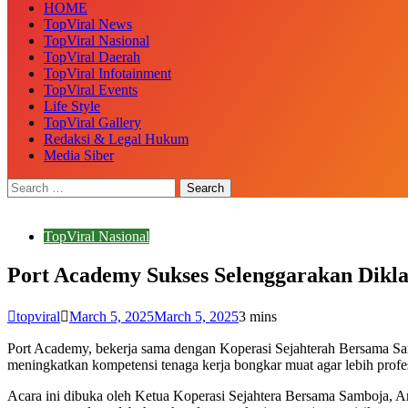
HOME
TopViral News
TopViral Nasional
TopViral Daerah
TopViral Infotainment
TopViral Events
Life Style
TopViral Gallery
Redaksi & Legal Hukum
Media Siber
TopViral Nasional
Port Academy Sukses Selenggarakan Dik
topviral
March 5, 2025
March 5, 2025
3 mins
Port Academy, bekerja sama dengan Koperasi Sejahterah Bersama S
meningkatkan kompetensi tenaga kerja bongkar muat agar lebih profes
Acara ini dibuka oleh Ketua Koperasi Sejahtera Bersama Samboja, And