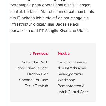
berdampak pada operasional bisnis. Dengan
analitik berbasis AI, sistem ini dapat membantu
tim IT bekerja lebih efektif dalam mengelola
infrastruktur digital,” ujar Bagas selaku
perwakilan dari PT Anagile Kharisma Utama
Previous:
Next:
Post
Subscriber Naik
Telkom Indonesia
navigation
Tanpa Ribet! 7 Cara
dan Pemda Aceh
Organik Biar
Selenggarakan
Channel YouTube
Workshop
Terus Tumbuh
Pemanfaatan AI
untuk Guru di Aceh