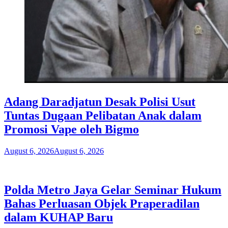
Adang Daradjatun Desak Polisi Usut
Tuntas Dugaan Pelibatan Anak dalam
Promosi Vape oleh Bigmo
August 6, 2026
August 6, 2026
Polda Metro Jaya Gelar Seminar Hukum
Bahas Perluasan Objek Praperadilan
dalam KUHAP Baru