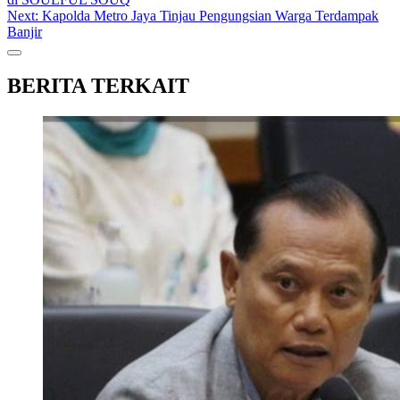
navigation
Next:
Kapolda Metro Jaya Tinjau Pengungsian Warga Terdampak
Banjir
BERITA TERKAIT