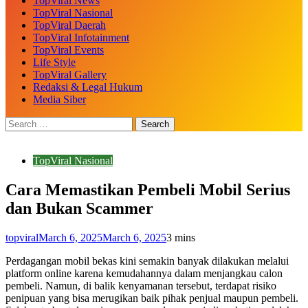
TopViral News
TopViral Nasional
TopViral Daerah
TopViral Infotainment
TopViral Events
Life Style
TopViral Gallery
Redaksi & Legal Hukum
Media Siber
TopViral Nasional
Cara Memastikan Pembeli Mobil Serius
dan Bukan Scammer
topviral
March 6, 2025
March 6, 2025
3 mins
Perdagangan mobil bekas kini semakin banyak dilakukan melalui
platform online karena kemudahannya dalam menjangkau calon
pembeli. Namun, di balik kenyamanan tersebut, terdapat risiko
penipuan yang bisa merugikan baik pihak penjual maupun pembeli.