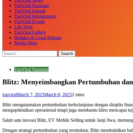
TopViral News
TopViral Nasional
TopViral Daerah
TopViral Infotainment
TopViral Events
Life Style
TopViral Gallery
Redaksi & Legal Hukum
Media Siber
TopViral Nasional
Blitz: Menyeimbangkan Pertumbuhan dan P
topviral
March 7, 2025
March 8, 2025
2 mins
Blitz mengutamakan pertumbuhan berkelanjutan dengan disiplin finansial 
mengoptimalkan operasional tetapi juga membantu klien mencapai tuj
Salah satu inovasi Blitz, EV Mobile Selling untuk Janji Jiwa, memun
Dengan strategi pertumbuhan yang terstruktur, Blitz membuktikan ba