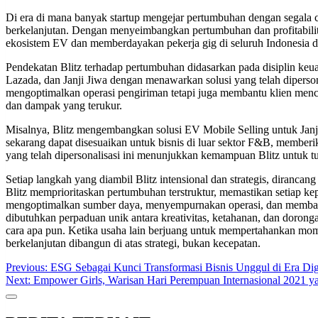
Di era di mana banyak startup mengejar pertumbuhan dengan segala c
berkelanjutan. Dengan menyeimbangkan pertumbuhan dan profitabili
ekosistem EV dan memberdayakan pekerja gig di seluruh Indonesia 
Pendekatan Blitz terhadap pertumbuhan didasarkan pada disiplin keuanga
Lazada, dan Janji Jiwa dengan menawarkan solusi yang telah diperson
mengoptimalkan operasi pengiriman tetapi juga membantu klien mencap
dan dampak yang terukur.
Misalnya, Blitz mengembangkan solusi EV Mobile Selling untuk Jan
sekarang dapat disesuaikan untuk bisnis di luar sektor F&B, memberi
yang telah dipersonalisasi ini menunjukkan kemampuan Blitz untuk 
Setiap langkah yang diambil Blitz intensional dan strategis, diranc
Blitz memprioritaskan pertumbuhan terstruktur, memastikan setiap kep
mengoptimalkan sumber daya, menyempurnakan operasi, dan membang
dibutuhkan perpaduan unik antara kreativitas, ketahanan, dan doron
cara apa pun. Ketika usaha lain berjuang untuk mempertahankan mo
berkelanjutan dibangun di atas strategi, bukan kecepatan.
Post
Previous:
ESG Sebagai Kunci Transformasi Bisnis Unggul di Era Digi
Next:
Empower Girls, Warisan Hari Perempuan Internasional 2021 y
navigation