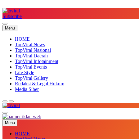
Skip
to
content
Subscribe
Top Viral
Menu
HOME
TopViral News
TopViral Nasional
TopViral Daerah
TopViral Infotainment
TopViral Events
Life Style
TopViral Gallery
Redaksi & Legal Hukum
Media Siber
Top Viral
Menu
HOME