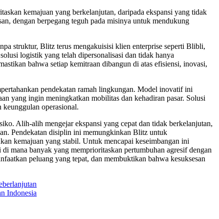
itaskan kemajuan yang berkelanjutan, daripada ekspansi yang tidak
sesan, dengan berpegang teguh pada misinya untuk mendukung
 struktur, Blitz terus mengakuisisi klien enterprise seperti Blibli,
usi logistik yang telah dipersonalisasi dan tidak hanya
stikan bahwa setiap kemitraan dibangun di atas efisiensi, inovasi,
pertahankan pendekatan ramah lingkungan. Model inovatif ini
aan yang ingin meningkatkan mobilitas dan kehadiran pasar. Solusi
 keunggulan operasional.
iko. Alih-alih mengejar ekspansi yang cepat dan tidak berkelanjutan,
ngan. Pendekatan disiplin ini memungkinkan Blitz untuk
an kemajuan yang stabil. Untuk mencapai keseimbangan ini
tri di mana banyak yang memprioritaskan pertumbuhan agresif dengan
anfaatkan peluang yang tepat, dan membuktikan bahwa kesuksesan
eberlanjutan
n Indonesia