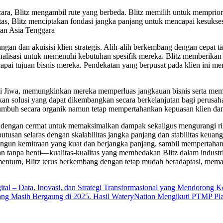
ara, Blitz mengambil rute yang berbeda. Blitz memilih untuk memprior
tas, Blitz menciptakan fondasi jangka panjang untuk mencapai kesuk
dan Asia Tenggara
n dan akuisisi klien strategis. Alih-alih berkembang dengan cepat tanpa
alisasi untuk memenuhi kebutuhan spesifik mereka. Blitz memberikan sol
ai tujuan bisnis mereka. Pendekatan yang berpusat pada klien ini mema
ji Jiwa, memungkinkan mereka memperluas jangkauan bisnis serta mem
kan solusi yang dapat dikembangkan secara berkelanjutan bagi perusah
tumbuh secara organik namun tetap mempertahankan kepuasan klien dan
ang dengan cermat untuk memaksimalkan dampak sekaligus mengurangi ris
utusan selaras dengan skalabilitas jangka panjang dan stabilitas keua
un kemitraan yang kuat dan berjangka panjang, sambil mempertahank
gan tanpa henti—kualitas-kualitas yang membedakan Blitz dalam indus
mentum, Blitz terus berkembang dengan tetap mudah beradaptasi, mem
tal – Data, Inovasi, dan Strategi Transformasional yang Mendorong K
ang Masih Bergaung di 2025. Hasil WateryNation Mengikuti PTMP Pla