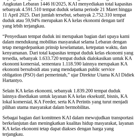
Angkutan Lebaran 1446 H/2025, KAI menyediakan total kapasitas
sebanyak 4.591.510 tempat duduk selama periode 21 Maret hingga
11 April 2025. Dari jumlah tersebut, sebanyak 2.752.310 tempat
duduk atau 59,94% merupakan KA kelas ekonomi dengan tarif
yang lebih terjangkau.
“Penyediaan tempat duduk ini merupakan bagian dari upaya kami
dalam mendukung mobilitas masyarakat selama Lebaran dengan
tetap mengedepankan prinsip keselamatan, ketepatan waktu, dan
kenyamanan. Dari total kapasitas tempat duduk kelas ekonomi yang
tersedia, sebanyak 1.633.720 tempat duduk dialokasikan untuk KA
ekonomi komersial, sementara 1.118.590 lainnya merupakan KA
ekonomi bersubsidi atau yang mendapatkan public service
obligation (PSO) dari pemerintah,” ujar Direktur Utama KAI Didiek
Hartantyo.
Selain KA kelas ekonomi, sebanyak 1.839.200 tempat duduk
lainnya disediakan untuk layanan KA kelas eksekutif, bisnis, KA
lokal komersial, KA Feeder, serta KA Perintis yang turut menjadi
pilihan utama masyarakat dalam bermobilitas.
Sebagai bagian dari komitmen KAI dalam mewujudkan transportasi
berkelanjutan dan meningkatkan kualitas hidup masyarakat, layanan
KA kelas ekonomi tetap dapat diakses dengan harga yang
terjangkau.