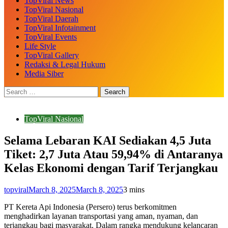
TopViral News
TopViral Nasional
TopViral Daerah
TopViral Infotainment
TopViral Events
Life Style
TopViral Gallery
Redaksi & Legal Hukum
Media Siber
TopViral Nasional
Selama Lebaran KAI Sediakan 4,5 Juta
Tiket: 2,7 Juta Atau 59,94% di Antaranya
Kelas Ekonomi dengan Tarif Terjangkau
topviral
March 8, 2025
March 8, 2025
3 mins
PT Kereta Api Indonesia (Persero) terus berkomitmen
menghadirkan layanan transportasi yang aman, nyaman, dan
terjangkau bagi masyarakat. Dalam rangka mendukung kelancaran