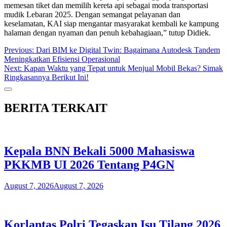
memesan tiket dan memilih kereta api sebagai moda transportasi
mudik Lebaran 2025. Dengan semangat pelayanan dan
keselamatan, KAI siap mengantar masyarakat kembali ke kampung
halaman dengan nyaman dan penuh kebahagiaan,” tutup Didiek.
Post
Previous:
Dari BIM ke Digital Twin: Bagaimana Autodesk Tandem
Meningkatkan Efisiensi Operasional
navigation
Next:
Kapan Waktu yang Tepat untuk Menjual Mobil Bekas? Simak
Ringkasannya Berikut Ini!
BERITA TERKAIT
Kepala BNN Bekali 5000 Mahasiswa
PKKMB UI 2026 Tentang P4GN
August 7, 2026
August 7, 2026
Korlantas Polri Tegaskan Isu Tilang 2026