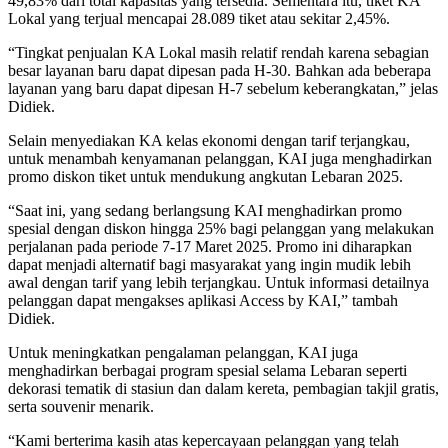
49,83% dari total kapasitas yang tersedia. Sementara itu, tiket KA
Lokal yang terjual mencapai 28.089 tiket atau sekitar 2,45%.
“Tingkat penjualan KA Lokal masih relatif rendah karena sebagian
besar layanan baru dapat dipesan pada H-30. Bahkan ada beberapa
layanan yang baru dapat dipesan H-7 sebelum keberangkatan,” jelas
Didiek.
Selain menyediakan KA kelas ekonomi dengan tarif terjangkau,
untuk menambah kenyamanan pelanggan, KAI juga menghadirkan
promo diskon tiket untuk mendukung angkutan Lebaran 2025.
“Saat ini, yang sedang berlangsung KAI menghadirkan promo
spesial dengan diskon hingga 25% bagi pelanggan yang melakukan
perjalanan pada periode 7-17 Maret 2025. Promo ini diharapkan
dapat menjadi alternatif bagi masyarakat yang ingin mudik lebih
awal dengan tarif yang lebih terjangkau. Untuk informasi detailnya
pelanggan dapat mengakses aplikasi Access by KAI,” tambah
Didiek.
Untuk meningkatkan pengalaman pelanggan, KAI juga
menghadirkan berbagai program spesial selama Lebaran seperti
dekorasi tematik di stasiun dan dalam kereta, pembagian takjil gratis,
serta souvenir menarik.
“Kami berterima kasih atas kepercayaan pelanggan yang telah