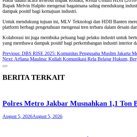
Hadir dalam acara tersebut Bapak Rohadi, Ketua Umum HDII (2018-2
Bapak Melvin Halpito mengenai bagaimana saling mendukung industri
dampak positif bagi kemajuan industri.
Untuk mendukung tujuan ini, MLV Teknologi dan HDII Banten merenca
platform berbagi pengetahuan mengenai tren terbaru dalam desain dan
Kolaborasi ini juga membuka peluang bagi pelaku industri untuk ber
yang membawa dampak positif bagi perkembangan industri interior da
Post
Previous:
DBS RISE 2025: Komunitas Pengusaha Muslim Jakarta Men
Next:
Arfiana Maulina: Kuliah Komunikasi Rela Belajar Hukum, Ber
navigation
BERITA TERKAIT
Polres Metro Jakbar Musnahkan 1,1 Ton B
August 5, 2026
August 5, 2026