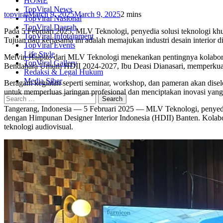
HOME
TopViral News
topviral
March 9, 2025
March 9, 2025
2 mins
TopViral Nasional
TopViral Daerah
Pada 5 Februari 2025, MLV Teknologi, penyedia solusi teknologi kh
TopViral Infotainment
Tujuan dari kerjasama ini adalah memajukan industri desain interior di
TopViral Events
Life Style
Melvin Halpito dari MLV Teknologi menekankan pentingnya kolaboras
TopViral Gallery
Bendahara Umum HDII 2024-2027, Ibu Deasi Dianasari, memperkuat kom
Redaksi & Legal Hukum
Media Siber
Beragam kegiatan seperti seminar, workshop, dan pameran akan disel
untuk memperluas jaringan profesional dan menciptakan inovasi yang 
Tangerang, Indonesia — 5 Februari 2025 — MLV Teknologi, penyedia
dengan Himpunan Designer Interior Indonesia (HDII) Banten. Kolabora
teknologi audiovisual.