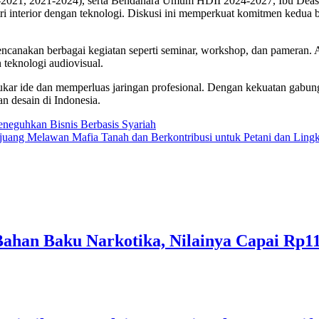
021, 2021-2024), serta Bendahara Umum HDII 2024-2027, Ibu Deasi D
 interior dengan teknologi. Diskusi ini memperkuat komitmen kedua 
nakan berbagai kegiatan seperti seminar, workshop, dan pameran. Ac
 teknologi audiovisual.
tukar ide dan memperluas jaringan profesional. Dengan kekuatan gabu
n desain di Indonesia.
eguhkan Bisnis Berbasis Syariah
juang Melawan Mafia Tanah dan Berkontribusi untuk Petani dan Ling
ahan Baku Narkotika, Nilainya Capai Rp11