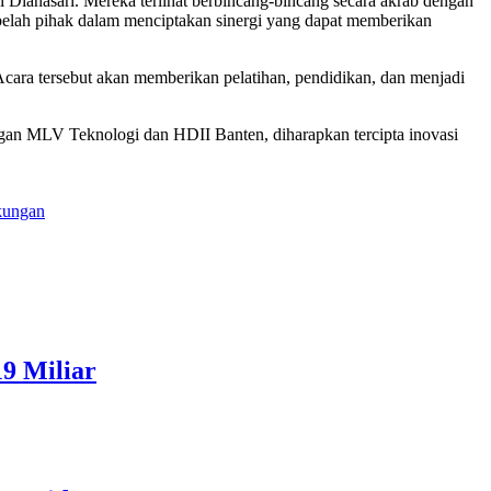
ianasari. Mereka terlihat berbincang-bincang secara akrab dengan
belah pihak dalam menciptakan sinergi yang dapat memberikan
ara tersebut akan memberikan pelatihan, pendidikan, dan menjadi
ngan MLV Teknologi dan HDII Banten, diharapkan tercipta inovasi
kungan
9 Miliar