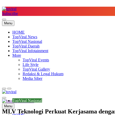
Skip
to
content
Subscribe
Top Viral
Menu
HOME
TopViral News
TopViral Nasional
TopViral Daerah
TopViral Infotainment
More
TopViral Events
Life Style
TopViral Gallery
Redaksi & Legal Hukum
Media Siber
Top Viral
TopViral Nasional
Menu
MLV Teknologi Perkuat Kerjasama dengan 