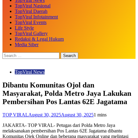
TopViral News
TopViral Nasional
TopViral Daerah
TopViral Infotainment
TopViral Events
Life Style
TopViral Gallery
Redaksi & Legal Hukum
Media Siber
TopViral News
Dibantu Komunitas Ojol dan
Masyarakat, Polda Metro Jaya Lakukan
Pembersihan Pos Lantas 62E Jagatama
TOP VIRAL
August 30, 2025
August 30, 2025
1 mins
JAKARTA- TOP VIRAL- Petugas dari Polda Metro Jaya
melaksanakan pembersihan Pos Lantas 62E Jagatama dibantu
Komunitas Ojek Online dan beberapa masyarakat yang melintasi