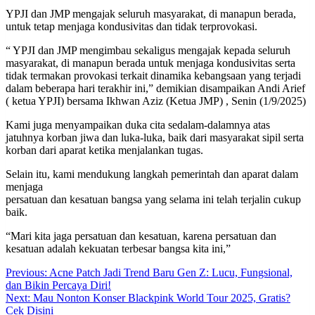
YPJI dan JMP mengajak seluruh masyarakat, di manapun berada,
untuk tetap menjaga kondusivitas dan tidak terprovokasi.
“ YPJI dan JMP mengimbau sekaligus mengajak kepada seluruh
masyarakat, di manapun berada untuk menjaga kondusivitas serta
tidak termakan provokasi terkait dinamika kebangsaan yang terjadi
dalam beberapa hari terakhir ini,” demikian disampaikan Andi Arief
( ketua YPJI) bersama Ikhwan Aziz (Ketua JMP) , Senin (1/9/2025)
Kami juga menyampaikan duka cita sedalam-dalamnya atas
jatuhnya korban jiwa dan luka-luka, baik dari masyarakat sipil serta
korban dari aparat ketika menjalankan tugas.
Selain itu, kami mendukung langkah pemerintah dan aparat dalam
menjaga
persatuan dan kesatuan bangsa yang selama ini telah terjalin cukup
baik.
“Mari kita jaga persatuan dan kesatuan, karena persatuan dan
kesatuan adalah kekuatan terbesar bangsa kita ini,”
Post
Previous:
Acne Patch Jadi Trend Baru Gen Z: Lucu, Fungsional,
dan Bikin Percaya Diri!
navigation
Next:
Mau Nonton Konser Blackpink World Tour 2025, Gratis?
Cek Disini