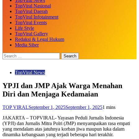
TopViral News
TopViral Nasional
TopViral Daerah
TopViral Infotainment
TopViral Events
Life Style
TopViral Gallery
Redaksi & Legal Hukum
Media Siber
TopViral News
YPJI dan JMP Ajak Warga Menahan
Diri dan Menjaga Kedamaian
TOP VIRAL
September 1, 2025
September 1, 2025
1 mins
JAKARTA – TOPVIRAL- Yayasan Peduli Jurnalis Indonesia
(YPJI) dan Jurnalis Mitra Polri (JMP) menyampaikan rasa empati
yang mendalam atas jatuhnya korban jiwa maupun luka dalam
dinamika kebangsaan yang terjadi beberapa hari terakhir.