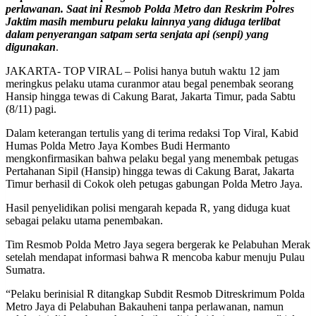
perlawanan. Saat ini Resmob Polda Metro dan Reskrim Polres
Jaktim masih memburu pelaku lainnya yang diduga terlibat
dalam penyerangan satpam serta senjata api (senpi) yang
digunakan
.
JAKARTA- TOP VIRAL – Polisi hanya butuh waktu 12 jam
meringkus pelaku utama curanmor atau begal penembak seorang
Hansip hingga tewas di Cakung Barat, Jakarta Timur, pada Sabtu
(8/11) pagi.
Dalam keterangan tertulis yang di terima redaksi Top Viral, Kabid
Humas Polda Metro Jaya Kombes Budi Hermanto
mengkonfirmasikan bahwa pelaku begal yang menembak petugas
Pertahanan Sipil (Hansip) hingga tewas di Cakung Barat, Jakarta
Timur berhasil di Cokok oleh petugas gabungan Polda Metro Jaya.
Hasil penyelidikan polisi mengarah kepada R, yang diduga kuat
sebagai pelaku utama penembakan.
Tim Resmob Polda Metro Jaya segera bergerak ke Pelabuhan Merak
setelah mendapat informasi bahwa R mencoba kabur menuju Pulau
Sumatra.
“Pelaku berinisial R ditangkap Subdit Resmob Ditreskrimum Polda
Metro Jaya di Pelabuhan Bakauheni tanpa perlawanan, namun