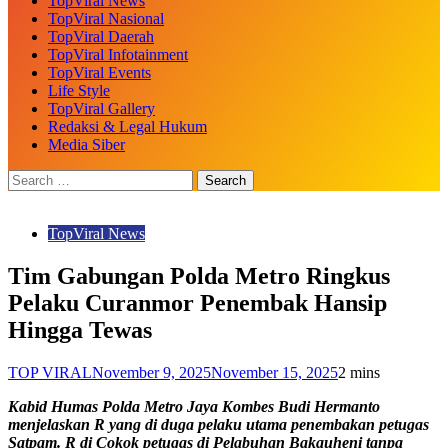
TopViral News
TopViral Nasional
TopViral Daerah
TopViral Infotainment
TopViral Events
Life Style
TopViral Gallery
Redaksi & Legal Hukum
Media Siber
TopViral News
Tim Gabungan Polda Metro Ringkus
Pelaku Curanmor Penembak Hansip
Hingga Tewas
TOP VIRAL
November 9, 2025
November 15, 2025
2 mins
Kabid Humas Polda Metro Jaya Kombes Budi Hermanto
menjelaskan R yang di duga pelaku utama penembakan petugas
Satpam. R di Cokok petugas di Pelabuhan Bakauheni tanpa