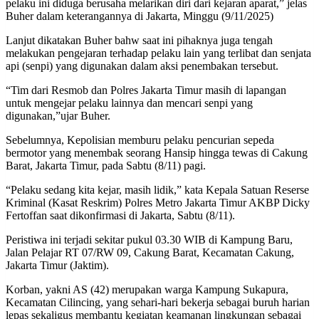
pelaku ini diduga berusaha melarikan diri dari kejaran aparat,” jelas
Buher dalam keterangannya di Jakarta, Minggu (9/11/2025)
Lanjut dikatakan Buher bahw saat ini pihaknya juga tengah
melakukan pengejaran terhadap pelaku lain yang terlibat dan senjata
api (senpi) yang digunakan dalam aksi penembakan tersebut.
“Tim dari Resmob dan Polres Jakarta Timur masih di lapangan
untuk mengejar pelaku lainnya dan mencari senpi yang
digunakan,”ujar Buher.
Sebelumnya, Kepolisian memburu pelaku pencurian sepeda
bermotor yang menembak seorang Hansip hingga tewas di Cakung
Barat, Jakarta Timur, pada Sabtu (8/11) pagi.
“Pelaku sedang kita kejar, masih lidik,” kata Kepala Satuan Reserse
Kriminal (Kasat Reskrim) Polres Metro Jakarta Timur AKBP Dicky
Fertoffan saat dikonfirmasi di Jakarta, Sabtu (8/11).
Peristiwa ini terjadi sekitar pukul 03.30 WIB di Kampung Baru,
Jalan Pelajar RT 07/RW 09, Cakung Barat, Kecamatan Cakung,
Jakarta Timur (Jaktim).
Korban, yakni AS (42) merupakan warga Kampung Sukapura,
Kecamatan Cilincing, yang sehari-hari bekerja sebagai buruh harian
lepas sekaligus membantu kegiatan keamanan lingkungan sebagai