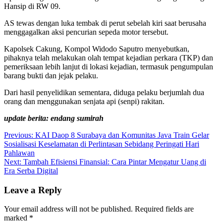
Hansip di RW 09.
AS tewas dengan luka tembak di perut sebelah kiri saat berusaha
menggagalkan aksi pencurian sepeda motor tersebut.
Kapolsek Cakung, Kompol Widodo Saputro menyebutkan,
pihaknya telah melakukan olah tempat kejadian perkara (TKP) dan
pemeriksaan lebih lanjut di lokasi kejadian, termasuk pengumpulan
barang bukti dan jejak pelaku.
Dari hasil penyelidikan sementara, diduga pelaku berjumlah dua
orang dan menggunakan senjata api (senpi) rakitan.
update berita: endang sumirah
Post
Previous:
KAI Daop 8 Surabaya dan Komunitas Java Train Gelar
Sosialisasi Keselamatan di Perlintasan Sebidang Peringati Hari
navigation
Pahlawan
Next:
Tambah Efisiensi Finansial: Cara Pintar Mengatur Uang di
Era Serba Digital
Leave a Reply
Your email address will not be published.
Required fields are
marked
*