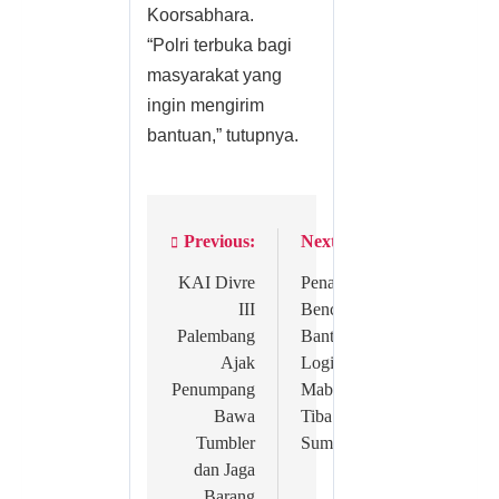
Koorsabhara.
“Polri terbuka bagi
masyarakat yang
ingin mengirim
bantuan,” tutupnya.
Previous:
Next:
Post
navigation
KAI Divre
Penanganan
III
Bencana :
Palembang
Bantuan
Ajak
Logistik
Penumpang
Mabes Polri
Bawa
Tiba di
Tumbler
Sumbar
dan Jaga
Barang