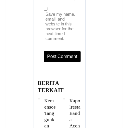
Save my name,
email, and
website in this
browser for the
next time I
comment.
BERITA
TERKAIT
Kem
Kapo
ensos
lresta
Tang
Band
guhk
a
an
Aceh