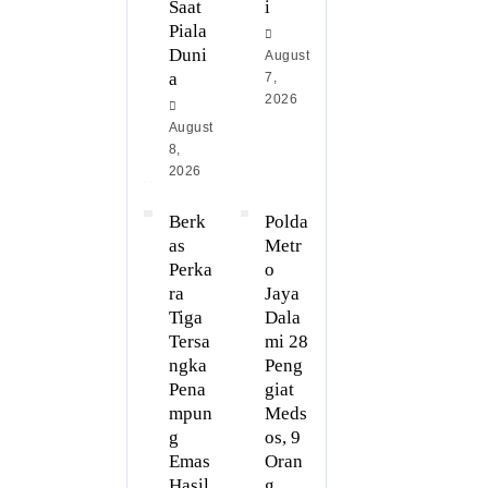
Saat
i
Piala
Duni
August
a
7,
2026
August
8,
2026
Berk
Polda
as
Metr
Perka
o
ra
Jaya
Tiga
Dala
Tersa
mi 28
ngka
Peng
Pena
giat
mpun
Meds
g
os, 9
Emas
Oran
Hasil
g