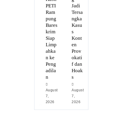
PETI
Jadi
Ram
Tersa
pung
ngka
Bares
Kasu
krim
s
Siap
Kont
Limp
en
ahka
Prov
n ke
okati
Peng
f dan
adila
Hoak
n
s
August
August
7,
7,
2026
2026