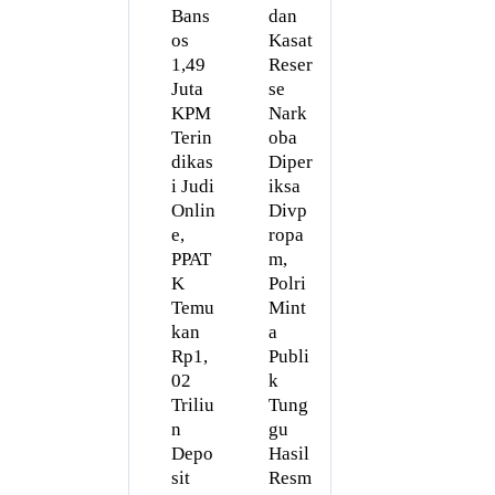
Bans
dan
os
Kasat
1,49
Reser
Juta
se
KPM
Nark
Terin
oba
dikas
Diper
i Judi
iksa
Onlin
Divp
e,
ropa
PPAT
m,
K
Polri
Temu
Mint
kan
a
Rp1,
Publi
02
k
Triliu
Tung
n
gu
Depo
Hasil
sit
Resm