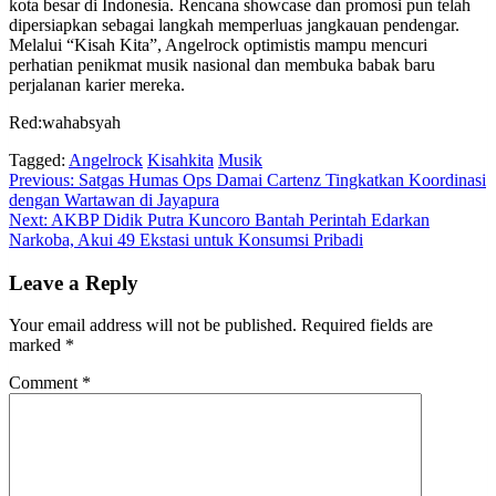
kota besar di Indonesia. Rencana showcase dan promosi pun telah
dipersiapkan sebagai langkah memperluas jangkauan pendengar.
Melalui “Kisah Kita”, Angelrock optimistis mampu mencuri
perhatian penikmat musik nasional dan membuka babak baru
perjalanan karier mereka.
Red:wahabsyah
Tagged:
Angelrock
Kisahkita
Musik
Post
Previous:
Satgas Humas Ops Damai Cartenz Tingkatkan Koordinasi
dengan Wartawan di Jayapura
navigation
Next:
AKBP Didik Putra Kuncoro Bantah Perintah Edarkan
Narkoba, Akui 49 Ekstasi untuk Konsumsi Pribadi
Leave a Reply
Your email address will not be published.
Required fields are
marked
*
Comment
*