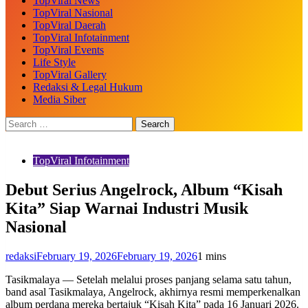
TopViral News
TopViral Nasional
TopViral Daerah
TopViral Infotainment
TopViral Events
Life Style
TopViral Gallery
Redaksi & Legal Hukum
Media Siber
TopViral Infotainment
Debut Serius Angelrock, Album “Kisah
Kita” Siap Warnai Industri Musik
Nasional
redaksi
February 19, 2026
February 19, 2026
1 mins
Tasikmalaya — Setelah melalui proses panjang selama satu tahun,
band asal Tasikmalaya, Angelrock, akhirnya resmi memperkenalkan
album perdana mereka bertajuk “Kisah Kita” pada 16 Januari 2026.