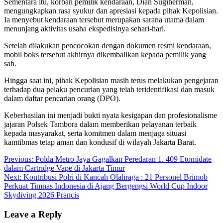
Sementara itu, korban pemilik kendaraan, Dian Sugiherman,
mengungkapkan rasa syukur dan apresiasi kepada pihak Kepolisian.
Ia menyebut kendaraan tersebut merupakan sarana utama dalam
menunjang aktivitas usaha ekspedisinya sehari-hari.
Setelah dilakukan pencocokan dengan dokumen resmi kendaraan,
mobil boks tersebut akhirnya dikembalikan kepada pemilik yang
sah.
Hingga saat ini, pihak Kepolisian masih terus melakukan pengejaran
terhadap dua pelaku pencurian yang telah teridentifikasi dan masuk
dalam daftar pencarian orang (DPO).
Keberhasilan ini menjadi bukti nyata kesigapan dan profesionalisme
jajaran Polsek Tambora dalam memberikan pelayanan terbaik
kepada masyarakat, serta komitmen dalam menjaga situasi
kamtibmas tetap aman dan kondusif di wilayah Jakarta Barat.
Post
Previous:
Polda Metro Jaya Gagalkan Peredaran 1. 409 Etomidate
dalam Cartridge Vape di Jakarta Timur
navigation
Next:
Kontribusi Polri di Kancah Olahraga : 21 Personel Brimob
Perkuat Timnas Indonesia di Ajang Bergengsi World Cup Indoor
Skydiving 2026 Prancis
Leave a Reply