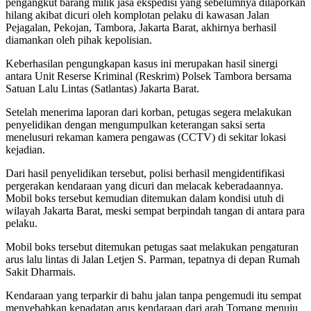
pengangkut barang milik jasa ekspedisi yang sebelumnya dilaporkan
hilang akibat dicuri oleh komplotan pelaku di kawasan Jalan
Pejagalan, Pekojan, Tambora, Jakarta Barat, akhirnya berhasil
diamankan oleh pihak kepolisian.
Keberhasilan pengungkapan kasus ini merupakan hasil sinergi
antara Unit Reserse Kriminal (Reskrim) Polsek Tambora bersama
Satuan Lalu Lintas (Satlantas) Jakarta Barat.
Setelah menerima laporan dari korban, petugas segera melakukan
penyelidikan dengan mengumpulkan keterangan saksi serta
menelusuri rekaman kamera pengawas (CCTV) di sekitar lokasi
kejadian.
Dari hasil penyelidikan tersebut, polisi berhasil mengidentifikasi
pergerakan kendaraan yang dicuri dan melacak keberadaannya.
Mobil boks tersebut kemudian ditemukan dalam kondisi utuh di
wilayah Jakarta Barat, meski sempat berpindah tangan di antara para
pelaku.
Mobil boks tersebut ditemukan petugas saat melakukan pengaturan
arus lalu lintas di Jalan Letjen S. Parman, tepatnya di depan Rumah
Sakit Dharmais.
Kendaraan yang terparkir di bahu jalan tanpa pengemudi itu sempat
menyebabkan kepadatan arus kendaraan dari arah Tomang menuju