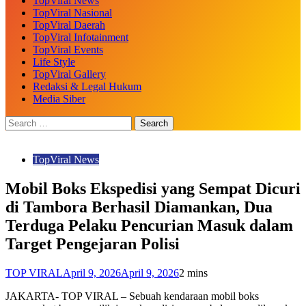
TopViral News
TopViral Nasional
TopViral Daerah
TopViral Infotainment
TopViral Events
Life Style
TopViral Gallery
Redaksi & Legal Hukum
Media Siber
TopViral News
Mobil Boks Ekspedisi yang Sempat Dicuri
di Tambora Berhasil Diamankan, Dua
Terduga Pelaku Pencurian Masuk dalam
Target Pengejaran Polisi
TOP VIRAL
April 9, 2026
April 9, 2026
2 mins
JAKARTA- TOP VIRAL – Sebuah kendaraan mobil boks