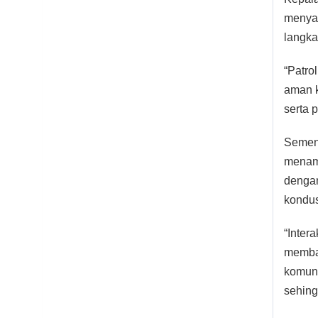
menyam
langka
“Patro
aman k
serta 
Sement
menamb
dengan
kondus
“Inter
memba
komuni
sehing