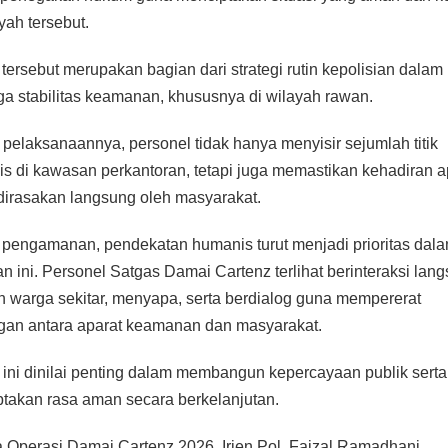
yah tersebut.
i tersebut merupakan bagian dari strategi rutin kepolisian dalam
a stabilitas keamanan, khususnya di wilayah rawan.
pelaksanaannya, personel tidak hanya menyisir sejumlah titik
gis di kawasan perkantoran, tetapi juga memastikan kehadiran a
dirasakan langsung oleh masyarakat.
 pengamanan, pendekatan humanis turut menjadi prioritas dal
an ini. Personel Satgas Damai Cartenz terlihat berinteraksi lan
 warga sekitar, menyapa, serta berdialog guna mempererat
an antara aparat keamanan dan masyarakat.
ini dinilai penting dalam membangun kepercayaan publik serta
takan rasa aman secara berkelanjutan.
 Operasi Damai Cartenz 2026, Irjen Pol. Faizal Ramadhani,