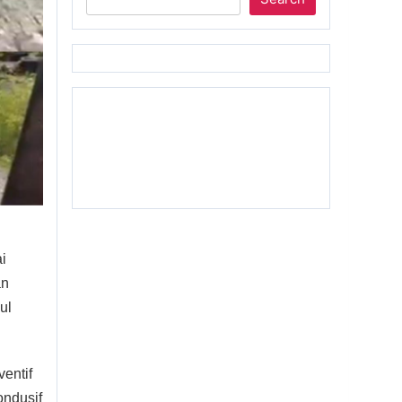
i
an
ul
entif
ndusif