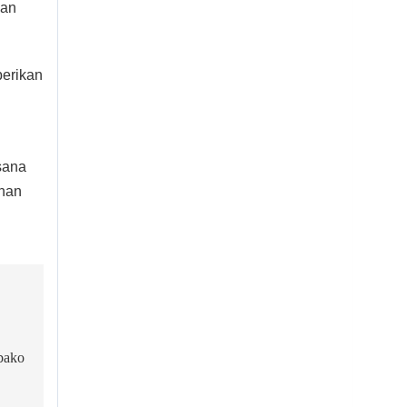
man
berikan
sana
anan
bako