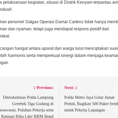
 pelaksanaan kegiatan, situasi di Distrik Kenyam terpantau a
ndusif.
ran personel Satgas Operasi Damai Cartenz tidak hanya mem
man dan nyaman, tetapi juga mendapat respons positif dari
akat.
cangan hangat antara aparat dan warga turut menciptakan sua
ebih harmonis serta memperkuat sinergi dalam menjaga keam
ngan
Previous:
Next:
st
vigation
Ditreskrimsus Polda Lampung
Polda Metro Jaya Gelar Jumat
Gerebek Tiga Gudang di
Peduli, Bagikan 500 Paket Sem
esawaran, Puluhan Pekerja serta
untuk Pekerja Lapangan
Ratusan Ribu Liter BBM Ilegal