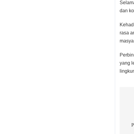
Selama
dan ko
Kehadi
rasa a
masyar
Perbin
yang l
lingku
Po
na
P