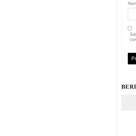
Na
Sav
co
BER