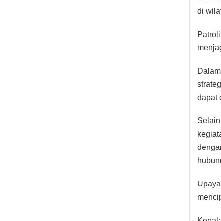
di wila
Patrol
menjag
Dalam 
strate
dapat 
Selain
kegiat
dengan
hubung
Upaya 
mencip
Kepala