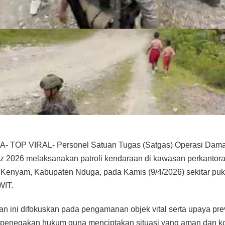
- TOP VIRAL- Personel Satuan Tugas (Satgas) Operasi Dama
z 2026 melaksanakan patroli kendaraan di kawasan perkantor
k Kenyam, Kabupaten Nduga, pada Kamis (9/4/2026) sekitar puk
WIT.
an ini difokuskan pada pengamanan objek vital serta upaya prev
penegakan hukum guna menciptakan situasi yang aman dan ko