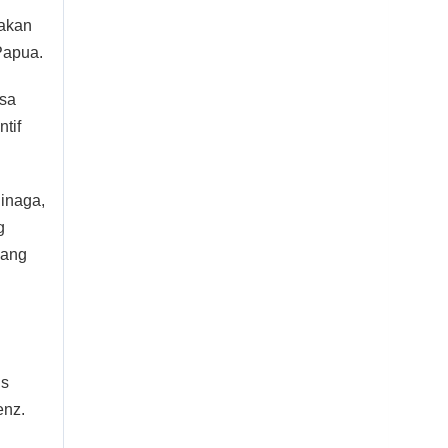
pakan
Papua.
asa
tif
inaga,
g
yang
is
enz.