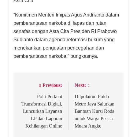
Asta Cita.
“Komitmen Menteri Imipas Agus Andrianto dalam
pemberantasan narkoba di lapas dan rutan
senafas dengan Asta Cita Presiden RI Prabowo
Subianto dalam agenda reformasi hukum yang
menekankan penguatan pencegahan dan
pemberantasan narkoba,” pungkasnya.
Previous:
Next:
Post
navigation
Polri Perkuat
Ditpolairud Polda
Transformasi Digital,
Metro Jaya Salurkan
Luncurkan Layanan
Bantuan Kursi Roda
LP dan Laporan
untuk Warga Pesisir
Kehilangan Online
Muara Angke