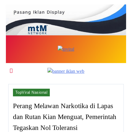
Skip
to
content
Top Viral
TopViral Nasional
Perang Melawan Narkotika di Lapas
dan Rutan Kian Menguat, Pemerintah
Tegaskan Nol Toleransi