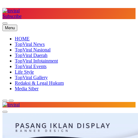
Skip
to
content
Subscribe
Top Viral
Menu
HOME
TopViral News
TopViral Nasional
TopViral Daerah
TopViral Infotainment
TopViral Events
Life Style
TopViral Gallery
Redaksi & Legal Hukum
Media Siber
Top Viral