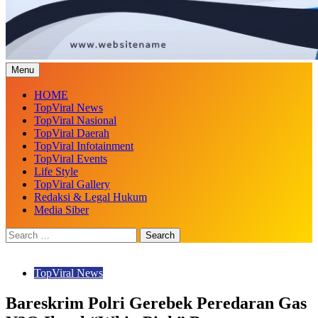
Menu
HOME
TopViral News
TopViral Nasional
TopViral Daerah
TopViral Infotainment
TopViral Events
Life Style
TopViral Gallery
Redaksi & Legal Hukum
Media Siber
TopViral News
Bareskrim Polri Gerebek Peredaran Gas