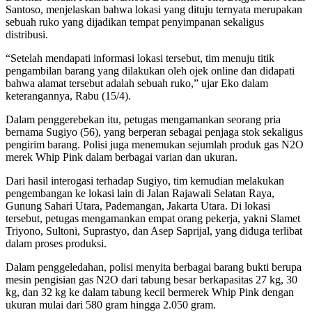
Santoso, menjelaskan bahwa lokasi yang dituju ternyata merupakan
sebuah ruko yang dijadikan tempat penyimpanan sekaligus
distribusi.
“Setelah mendapati informasi lokasi tersebut, tim menuju titik
pengambilan barang yang dilakukan oleh ojek online dan didapati
bahwa alamat tersebut adalah sebuah ruko,” ujar Eko dalam
keterangannya, Rabu (15/4).
Dalam penggerebekan itu, petugas mengamankan seorang pria
bernama Sugiyo (56), yang berperan sebagai penjaga stok sekaligus
pengirim barang. Polisi juga menemukan sejumlah produk gas N2O
merek Whip Pink dalam berbagai varian dan ukuran.
Dari hasil interogasi terhadap Sugiyo, tim kemudian melakukan
pengembangan ke lokasi lain di Jalan Rajawali Selatan Raya,
Gunung Sahari Utara, Pademangan, Jakarta Utara. Di lokasi
tersebut, petugas mengamankan empat orang pekerja, yakni Slamet
Triyono, Sultoni, Suprastyo, dan Asep Saprijal, yang diduga terlibat
dalam proses produksi.
Dalam penggeledahan, polisi menyita berbagai barang bukti berupa
mesin pengisian gas N2O dari tabung besar berkapasitas 27 kg, 30
kg, dan 32 kg ke dalam tabung kecil bermerek Whip Pink dengan
ukuran mulai dari 580 gram hingga 2.050 gram.