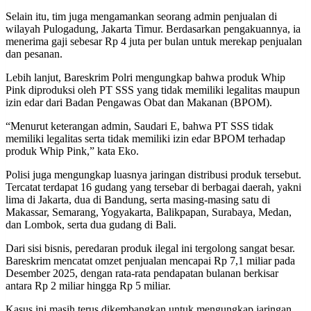
Selain itu, tim juga mengamankan seorang admin penjualan di
wilayah Pulogadung, Jakarta Timur. Berdasarkan pengakuannya, ia
menerima gaji sebesar Rp 4 juta per bulan untuk merekap penjualan
dan pesanan.
Lebih lanjut, Bareskrim Polri mengungkap bahwa produk Whip
Pink diproduksi oleh PT SSS yang tidak memiliki legalitas maupun
izin edar dari Badan Pengawas Obat dan Makanan (BPOM).
“Menurut keterangan admin, Saudari E, bahwa PT SSS tidak
memiliki legalitas serta tidak memiliki izin edar BPOM terhadap
produk Whip Pink,” kata Eko.
Polisi juga mengungkap luasnya jaringan distribusi produk tersebut.
Tercatat terdapat 16 gudang yang tersebar di berbagai daerah, yakni
lima di Jakarta, dua di Bandung, serta masing-masing satu di
Makassar, Semarang, Yogyakarta, Balikpapan, Surabaya, Medan,
dan Lombok, serta dua gudang di Bali.
Dari sisi bisnis, peredaran produk ilegal ini tergolong sangat besar.
Bareskrim mencatat omzet penjualan mencapai Rp 7,1 miliar pada
Desember 2025, dengan rata-rata pendapatan bulanan berkisar
antara Rp 2 miliar hingga Rp 5 miliar.
Kasus ini masih terus dikembangkan untuk mengungkap jaringan