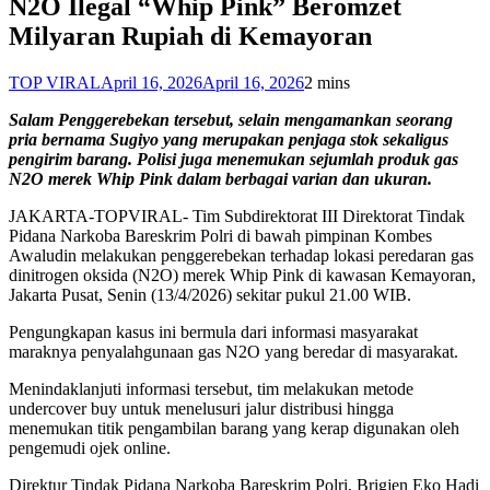
N2O Ilegal “Whip Pink” Beromzet
Milyaran Rupiah di Kemayoran
TOP VIRAL
April 16, 2026
April 16, 2026
2 mins
Salam Penggerebekan tersebut, selain mengamankan seorang
pria bernama Sugiyo yang merupakan penjaga stok sekaligus
pengirim barang. Polisi juga menemukan sejumlah produk gas
N2O merek Whip Pink dalam berbagai varian dan ukuran.
JAKARTA-TOPVIRAL- Tim Subdirektorat III Direktorat Tindak
Pidana Narkoba Bareskrim Polri di bawah pimpinan Kombes
Awaludin melakukan penggerebekan terhadap lokasi peredaran gas
dinitrogen oksida (N2O) merek Whip Pink di kawasan Kemayoran,
Jakarta Pusat, Senin (13/4/2026) sekitar pukul 21.00 WIB.
Pengungkapan kasus ini bermula dari informasi masyarakat
maraknya penyalahgunaan gas N2O yang beredar di masyarakat.
Menindaklanjuti informasi tersebut, tim melakukan metode
undercover buy untuk menelusuri jalur distribusi hingga
menemukan titik pengambilan barang yang kerap digunakan oleh
pengemudi ojek online.
Direktur Tindak Pidana Narkoba Bareskrim Polri, Brigjen Eko Hadi