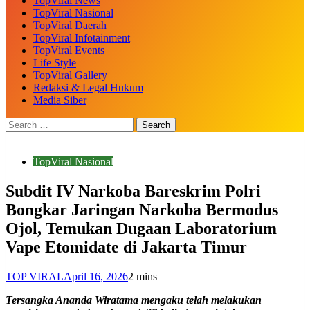
TopViral News
TopViral Nasional
TopViral Daerah
TopViral Infotainment
TopViral Events
Life Style
TopViral Gallery
Redaksi & Legal Hukum
Media Siber
TopViral Nasional
Subdit IV Narkoba Bareskrim Polri
Bongkar Jaringan Narkoba Bermodus
Ojol, Temukan Dugaan Laboratorium
Vape Etomidate di Jakarta Timur
TOP VIRAL
April 16, 2026
2 mins
Tersangka Ananda Wiratama mengaku telah melakukan