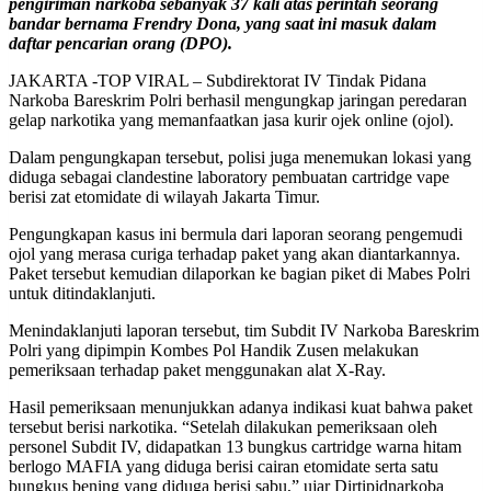
pengiriman narkoba sebanyak 37 kali atas perintah seorang
bandar bernama Frendry Dona, yang saat ini masuk dalam
daftar pencarian orang (DPO).
JAKARTA -TOP VIRAL – Subdirektorat IV Tindak Pidana
Narkoba Bareskrim Polri berhasil mengungkap jaringan peredaran
gelap narkotika yang memanfaatkan jasa kurir ojek online (ojol).
Dalam pengungkapan tersebut, polisi juga menemukan lokasi yang
diduga sebagai clandestine laboratory pembuatan cartridge vape
berisi zat etomidate di wilayah Jakarta Timur.
Pengungkapan kasus ini bermula dari laporan seorang pengemudi
ojol yang merasa curiga terhadap paket yang akan diantarkannya.
Paket tersebut kemudian dilaporkan ke bagian piket di Mabes Polri
untuk ditindaklanjuti.
Menindaklanjuti laporan tersebut, tim Subdit IV Narkoba Bareskrim
Polri yang dipimpin Kombes Pol Handik Zusen melakukan
pemeriksaan terhadap paket menggunakan alat X-Ray.
Hasil pemeriksaan menunjukkan adanya indikasi kuat bahwa paket
tersebut berisi narkotika. “Setelah dilakukan pemeriksaan oleh
personel Subdit IV, didapatkan 13 bungkus cartridge warna hitam
berlogo MAFIA yang diduga berisi cairan etomidate serta satu
bungkus bening yang diduga berisi sabu,” ujar Dirtipidnarkoba