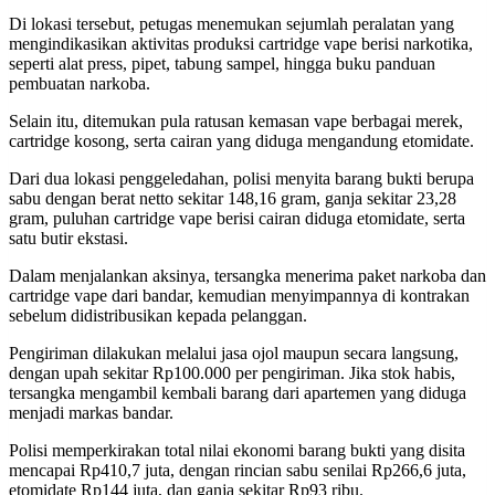
Di lokasi tersebut, petugas menemukan sejumlah peralatan yang
mengindikasikan aktivitas produksi cartridge vape berisi narkotika,
seperti alat press, pipet, tabung sampel, hingga buku panduan
pembuatan narkoba.
Selain itu, ditemukan pula ratusan kemasan vape berbagai merek,
cartridge kosong, serta cairan yang diduga mengandung etomidate.
Dari dua lokasi penggeledahan, polisi menyita barang bukti berupa
sabu dengan berat netto sekitar 148,16 gram, ganja sekitar 23,28
gram, puluhan cartridge vape berisi cairan diduga etomidate, serta
satu butir ekstasi.
Dalam menjalankan aksinya, tersangka menerima paket narkoba dan
cartridge vape dari bandar, kemudian menyimpannya di kontrakan
sebelum didistribusikan kepada pelanggan.
Pengiriman dilakukan melalui jasa ojol maupun secara langsung,
dengan upah sekitar Rp100.000 per pengiriman. Jika stok habis,
tersangka mengambil kembali barang dari apartemen yang diduga
menjadi markas bandar.
Polisi memperkirakan total nilai ekonomi barang bukti yang disita
mencapai Rp410,7 juta, dengan rincian sabu senilai Rp266,6 juta,
etomidate Rp144 juta, dan ganja sekitar Rp93 ribu.