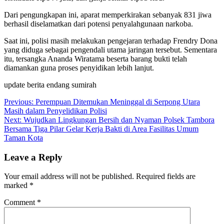
Dari pengungkapan ini, aparat memperkirakan sebanyak 831 jiwa
berhasil diselamatkan dari potensi penyalahgunaan narkoba.
Saat ini, polisi masih melakukan pengejaran terhadap Frendry Dona
yang diduga sebagai pengendali utama jaringan tersebut. Sementara
itu, tersangka Ananda Wiratama beserta barang bukti telah
diamankan guna proses penyidikan lebih lanjut.
update berita endang sumirah
Post
Previous:
Perempuan Ditemukan Meninggal di Serpong Utara
Masih dalam Penyelidikan Polisi
navigation
Next:
Wujudkan Lingkungan Bersih dan Nyaman Polsek Tambora
Bersama Tiga Pilar Gelar Kerja Bakti di Area Fasilitas Umum
Taman Kota
Leave a Reply
Your email address will not be published.
Required fields are
marked
*
Comment
*