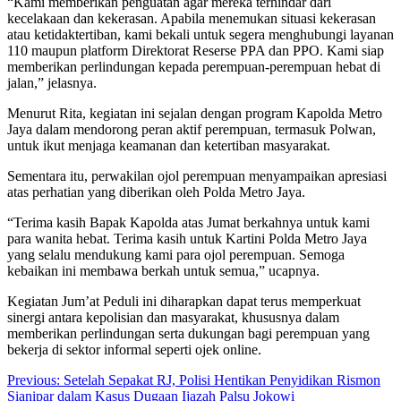
“Kami memberikan penguatan agar mereka terhindar dari
kecelakaan dan kekerasan. Apabila menemukan situasi kekerasan
atau ketidaktertiban, kami bekali untuk segera menghubungi layanan
110 maupun platform Direktorat Reserse PPA dan PPO. Kami siap
memberikan perlindungan kepada perempuan-perempuan hebat di
jalan,” jelasnya.
Menurut Rita, kegiatan ini sejalan dengan program Kapolda Metro
Jaya dalam mendorong peran aktif perempuan, termasuk Polwan,
untuk ikut menjaga keamanan dan ketertiban masyarakat.
Sementara itu, perwakilan ojol perempuan menyampaikan apresiasi
atas perhatian yang diberikan oleh Polda Metro Jaya.
“Terima kasih Bapak Kapolda atas Jumat berkahnya untuk kami
para wanita hebat. Terima kasih untuk Kartini Polda Metro Jaya
yang selalu mendukung kami para ojol perempuan. Semoga
kebaikan ini membawa berkah untuk semua,” ucapnya.
Kegiatan Jum’at Peduli ini diharapkan dapat terus memperkuat
sinergi antara kepolisian dan masyarakat, khususnya dalam
memberikan perlindungan serta dukungan bagi perempuan yang
bekerja di sektor informal seperti ojek online.
Post
Previous:
Setelah Sepakat RJ, Polisi Hentikan Penyidikan Rismon
Sianipar dalam Kasus Dugaan Ijazah Palsu Jokowi