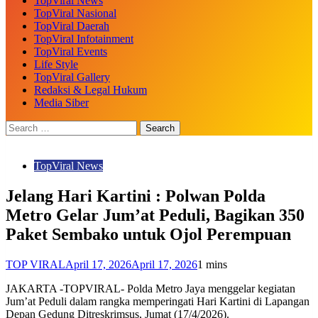
TopViral News
TopViral Nasional
TopViral Daerah
TopViral Infotainment
TopViral Events
Life Style
TopViral Gallery
Redaksi & Legal Hukum
Media Siber
TopViral News
Jelang Hari Kartini : Polwan Polda
Metro Gelar Jum’at Peduli, Bagikan 350
Paket Sembako untuk Ojol Perempuan
TOP VIRAL
April 17, 2026
April 17, 2026
1 mins
JAKARTA -TOPVIRAL- Polda Metro Jaya menggelar kegiatan
Jum’at Peduli dalam rangka memperingati Hari Kartini di Lapangan
Depan Gedung Ditreskrimsus, Jumat (17/4/2026).