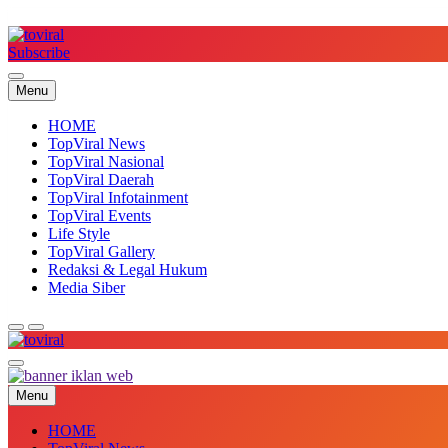
Skip
to
content
Subscribe
Top Viral
Menu
HOME
TopViral News
TopViral Nasional
TopViral Daerah
TopViral Infotainment
TopViral Events
Life Style
TopViral Gallery
Redaksi & Legal Hukum
Media Siber
Top Viral
Menu
HOME