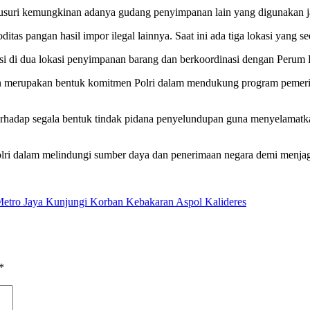
suri kemungkinan adanya gudang penyimpanan lain yang digunakan jar
as pangan hasil impor ilegal lainnya. Saat ini ada tiga lokasi yang s
isi di dua lokasi penyimpanan barang dan berkoordinasi dengan Perum B
merupakan bentuk komitmen Polri dalam mendukung program pemerin
rhadap segala bentuk tindak pidana penyelundupan guna menyelamatka
olri dalam melindungi sumber daya dan penerimaan negara demi menjag
etro Jaya Kunjungi Korban Kebakaran Aspol Kalideres
*