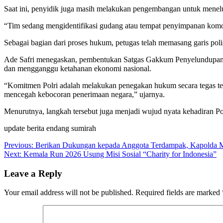
Saat ini, penyidik juga masih melakukan pengembangan untuk menelu
“Tim sedang mengidentifikasi gudang atau tempat penyimpanan komodit
Sebagai bagian dari proses hukum, petugas telah memasang garis pol
Ade Safri menegaskan, pembentukan Satgas Gakkum Penyelundupan 
dan mengganggu ketahanan ekonomi nasional.
“Komitmen Polri adalah melakukan penegakan hukum secara tegas te
mencegah kebocoran penerimaan negara,” ujarnya.
Menurutnya, langkah tersebut juga menjadi wujud nyata kehadiran P
update berita endang sumirah
Post
Previous:
Berikan Dukungan kepada Anggota Terdampak, Kapolda M
Next:
Kemala Run 2026 Usung Misi Sosial “Charity for Indonesia”
navigation
Leave a Reply
Your email address will not be published.
Required fields are marked