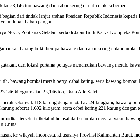
ekitar 23,146 ton bawang dan cabai kering dari dua lokasi berbeda.
i bagian dari tindak lanjut arahan Presiden Republik Indonesia kepa
enyelundupan bahan pangan.
arya No. 5, Pontianak Selatan, serta di Jalan Budi Karya Kompleks P
mankan barang bukti berupa bawang dan cabai kering dalam jumlah be
engatakan, dari lokasi pertama petugas menemukan bawang merah, bawa
ih, bawang bombai merah berry, cabai kering, serta bawang bombai ku
23.146 kilogram atau 23,146 ton,” kata Ade Safri.
ng merah sebanyak 118 karung dengan total 2.124 kilogram, bawang pu
arung seberat 1.692 kilogram, serta cabai kering 221 karung dengan to
komoditas tersebut diketahui berasal dari sejumlah negara, yakni bawa
ri China.
masuk ke wilayah Indonesia, khususnya Provinsi Kalimantan Barat, mela