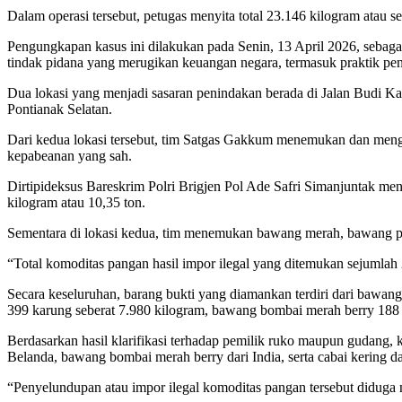
Dalam operasi tersebut, petugas menyita total 23.146 kilogram atau s
Pengungkapan kasus ini dilakukan pada Senin, 13 April 2026, sebaga
tindak pidana yang merugikan keuangan negara, termasuk praktik p
Dua lokasi yang menjadi sasaran penindakan berada di Jalan Budi K
Pontianak Selatan.
Dari kedua lokasi tersebut, tim Satgas Gakkum menemukan dan menga
kepabeanan yang sah.
Dirtipideksus Bareskrim Polri Brigjen Pol Ade Safri Simanjuntak m
kilogram atau 10,35 ton.
Sementara di lokasi kedua, tim menemukan bawang merah, bawang put
“Total komoditas pangan hasil impor ilegal yang ditemukan sejumlah 
Secara keseluruhan, barang bukti yang diamankan terdiri dari bawa
399 karung seberat 7.980 kilogram, bawang bombai merah berry 188 k
Berdasarkan hasil klarifikasi terhadap pemilik ruko maupun gudang, 
Belanda, bawang bombai merah berry dari India, serta cabai kering da
“Penyelundupan atau impor ilegal komoditas pangan tersebut diduga 