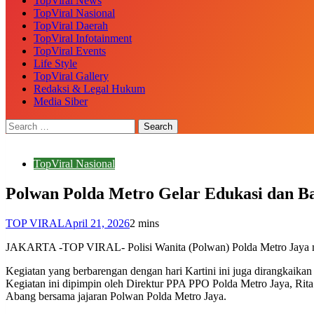
TopViral News
TopViral Nasional
TopViral Daerah
TopViral Infotainment
TopViral Events
Life Style
TopViral Gallery
Redaksi & Legal Hukum
Media Siber
TopViral Nasional
Polwan Polda Metro Gelar Edukasi dan B
TOP VIRAL
April 21, 2026
2 mins
JAKARTA -TOP VIRAL- Polisi Wanita (Polwan) Polda Metro Jaya me
Kegiatan yang berbarengan dengan hari Kartini ini juga dirangkaikan 
Kegiatan ini dipimpin oleh Direktur PPA PPO Polda Metro Jaya, Rit
Abang bersama jajaran Polwan Polda Metro Jaya.