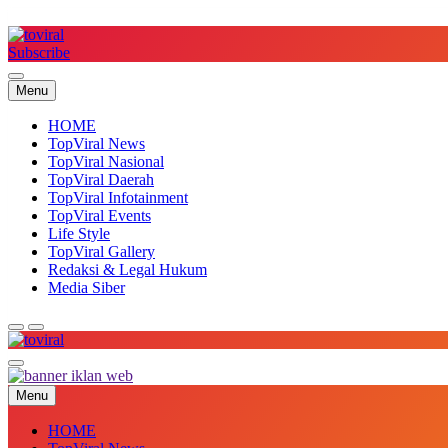
Skip
to
content
Subscribe
Top Viral
Menu
HOME
TopViral News
TopViral Nasional
TopViral Daerah
TopViral Infotainment
TopViral Events
Life Style
TopViral Gallery
Redaksi & Legal Hukum
Media Siber
Top Viral
Menu
HOME