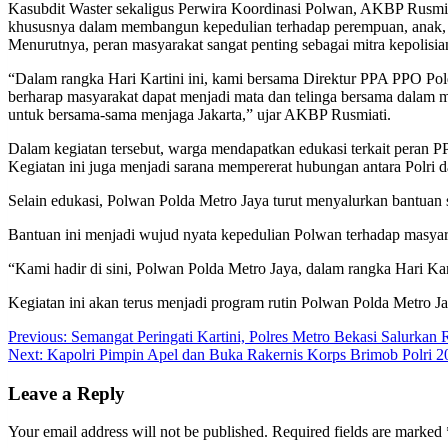
Kasubdit Waster sekaligus Perwira Koordinasi Polwan, AKBP Rusmia
khususnya dalam membangun kepedulian terhadap perempuan, anak, 
Menurutnya, peran masyarakat sangat penting sebagai mitra kepolisi
“Dalam rangka Hari Kartini ini, kami bersama Direktur PPA PPO P
berharap masyarakat dapat menjadi mata dan telinga bersama dalam
untuk bersama-sama menjaga Jakarta,” ujar AKBP Rusmiati.
Dalam kegiatan tersebut, warga mendapatkan edukasi terkait peran 
Kegiatan ini juga menjadi sarana mempererat hubungan antara Polri
Selain edukasi, Polwan Polda Metro Jaya turut menyalurkan bantuan 
Bantuan ini menjadi wujud nyata kepedulian Polwan terhadap masyara
“Kami hadir di sini, Polwan Polda Metro Jaya, dalam rangka Hari 
Kegiatan ini akan terus menjadi program rutin Polwan Polda Metro 
Post
Previous:
Semangat Peringati Kartini, Polres Metro Bekasi Salurk
Next:
Kapolri Pimpin Apel dan Buka Rakernis Korps Brimob Polri 
navigation
Leave a Reply
Your email address will not be published.
Required fields are marked