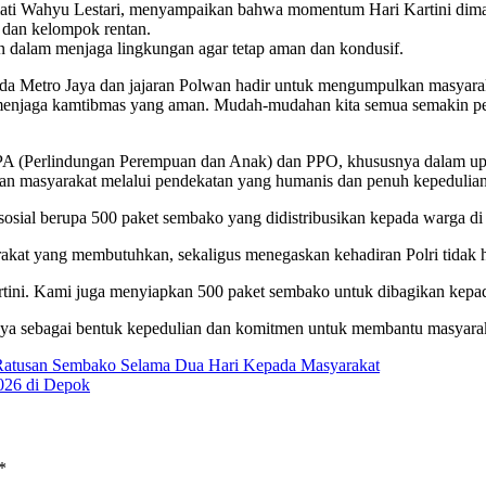
ti Wahyu Lestari, menyampaikan bahwa momentum Hari Kartini dimanf
dan kelompok rentan.
an dalam menjaga lingkungan agar tetap aman dan kondusif.
olda Metro Jaya dan jajaran Polwan hadir untuk mengumpulkan masya
 menjaga kamtibmas yang aman. Mudah-mudahan kita semua semakin ped
PPA (Perlindungan Perempuan dan Anak) dan PPO, khususnya dalam upa
 dan masyarakat melalui pendekatan yang humanis dan penuh kepedulian
sosial berupa 500 paket sembako yang didistribusikan kepada warga d
kat yang membutuhkan, sekaligus menegaskan kehadiran Polri tidak ha
Kartini. Kami juga menyiapkan 500 paket sembako untuk dibagikan kep
Jaya sebagai bentuk kepedulian dan komitmen untuk membantu masyara
an Ratusan Sembako Selama Dua Hari Kepada Masyarakat
2026 di Depok
*